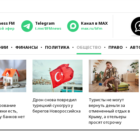
ness FM
Telegram
Канал в MAX
ой эфир
t.me/BFMnews
max.ru/bfm
НИИ
ФИНАНСЫ
ПОЛИТИКА
ОБЩЕСТВО
ПРАВО
АВТ
Дрон снова повредил
Туристы не могут
рование
турецкий сухогруз у
вернуть деньги за
еки есть,
берегов Новороссийска
отмененный отдых в
у банков нет
Крыму, а отельеры
просят отсрочку