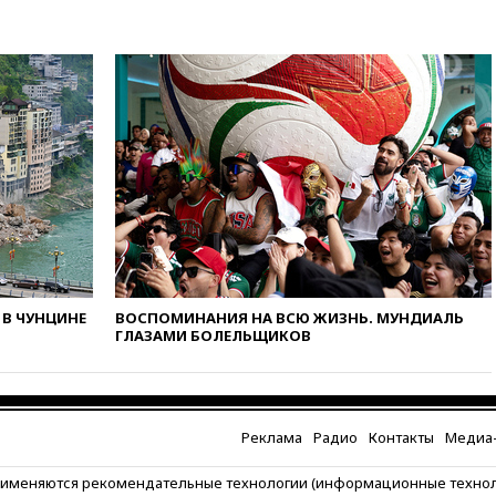
вчера, 17:35
В Казани
пятилетний ребенок погиб при
падении из окна десятого
этажа
вчера, 17:17
Bloomberg:
киберкомандование США
расследует серию
самоубийств своих служащих
вчера, 17:00
Сняты
ограничения на полеты в
аэропорту Геленджика
вчера, 16:50
В Братиславе
загорелся крупнейший НПЗ
Slovnaft
В ЧУНЦИНЕ
ВОСПОМИНАНИЯ НА ВСЮ ЖИЗНЬ. МУНДИАЛЬ
ГЛАЗАМИ БОЛЕЛЬЩИКОВ
вчера, 16:45
«Яблоко» подаст
иск к депутату Госдумы
Алексею Журавлеву
вчера, 16:35
Мельникова и
еще шесть гимнастов сборной
Реклама
Радио
Контакты
Медиа-
России не получили визы на
ЧЕ
рименяются рекомендательные технологии (информационные техно