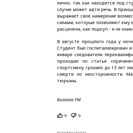
лично, так как находится под с
случае может идти речь. В принц
выражает своё намерение возме
силами, которые позволяют ему е
расценена, как подкуп - я не знаю
В августе прошлого года у ноч
Студент был госпитализирован и 
январе следователи переквалиф
проходил по статье «причине
спортсмену грозило до 15 лет л
смерти по неосторожности. Ма
тюрьмы.
Business FM
0
0