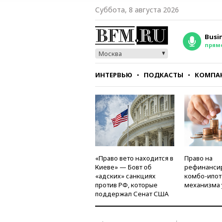
Суббота, 8 августа 2026
Busi
прям
Москва
ИНТЕРВЬЮ
ПОДКАСТЫ
КОМПА
СТИЛЬ
ТЕСТЫ
«Право вето находится в
Право на
Киеве» — Бовт об
рефинанси
«адских» санкциях
комбо-ипот
против РФ, которые
механизма 
поддержал Сенат США