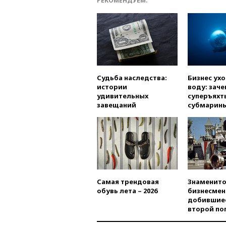
РЕКОМЕНДУЕМ:
Судьба наследства:
Бизнес ух
истории
воду: заче
удивительных
суперъяхт
завещаний
субмарин
Самая трендовая
Знаменито
обувь лета – 2026
бизнесмен
добившиес
второй по