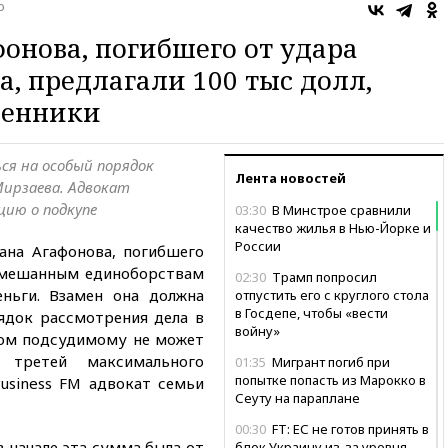
о
онова, погибшего от удара
, предлагали 100 тыс долл,
венники
ся на особый порядок
Лента новостей
ирзаева. Адвокат
ию о подкупе
03:30
В Минстрое сравнили
качество жилья в Нью-Йорке и
России
ана Агафонова, погибшего
 смешанным единоборствам
02:30
Трамп попросил
еньги. Взамен она должна
отпустить его с круглого стола
в Госдепе, чтобы «вести
ядок рассмотрения дела в
войну»
ром подсудимому не может
 третей максимального
01:35
Мигрант погиб при
попытке попасть из Марокко в
Business FM адвокат семьи
Сеуту на параплане
00:30
FT: ЕС не готов принять в
в начале эта сумма была от
блок Украину из-за уровня