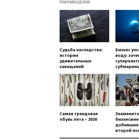
РЕКОМЕНДУЕМ:
Судьба наследства:
Бизнес ух
истории
воду: заче
удивительных
суперъяхт
завещаний
субмарин
Самая трендовая
Знаменито
обувь лета – 2026
бизнесмен
добившиес
второй по