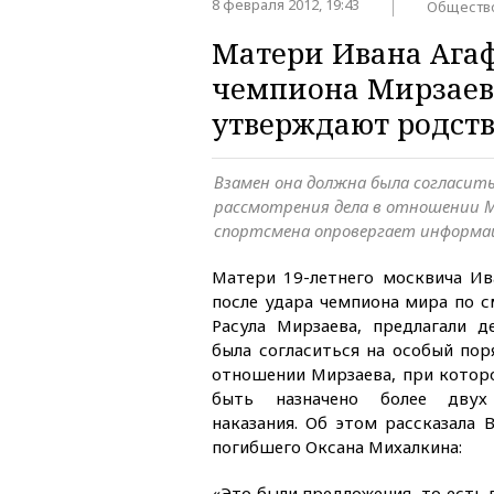
8 февраля 2012, 19:43
Обществ
Матери Ивана Агаф
чемпиона Мирзаева
утверждают родст
Взамен она должна была согласить
рассмотрения дела в отношении М
спортсмена опровергает информац
Матери 19-летнего москвича Ив
после удара чемпиона мира по
Расула Мирзаева, предлагали д
была согласиться на особый пор
отношении Мирзаева, при кото
быть назначено более двух
наказания. Об этом рассказала 
погибшего Оксана Михалкина:
«Это были предложения, то есть 