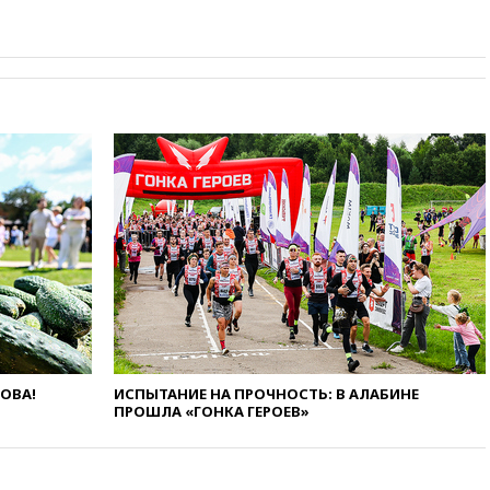
вчера, 20:00
СК возбудил дело
против журналистки Катерины
Гордеевой о фейках о ВС
России
вчера, 19:45
ISU предоставил
нейтральный статус
фигуристкам Валиевой и
Трусовой
вчера, 19:35
Зеленский
впервые совершил
официальный визит в Сербию
вчера, 19:19
Россиянка
погибла во Французских
Альпах
вчера, 19:00
Открытое
горение на складе в Брянске
ликвидировано
ЛОВА!
ИСПЫТАНИЕ НА ПРОЧНОСТЬ: В АЛАБИНЕ
вчера, 18:55
Минобороны
ПРОШЛА «ГОНКА ГЕРОЕВ»
отчиталось об ударах по двум
украинским сухогрузам в
Черном море