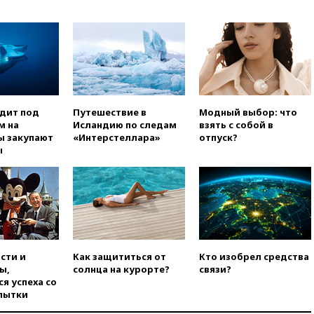
вчера, 18:47
Школьники из РФ
стали абсолютными
чемпионами на олимпиаде по
ИИ
вчера, 18:39
Два человека
погибли в результате удара
ВСУ по многоэтажке в Керчи
одит под
Путешествие в
Модный выбор: что
вчера, 18:25
Беспилотник
м на
Исландию по следам
взять с собой в
атаковал турецкий сухогруз у
ы закупают
«Интерстеллара»
отпуск?
побережья Новороссийска
ы
вчера, 18:18
Товарооборот
Китая и России вырос в этом
году более чем на четверть
вчера, 17:55
Мужчина получил
ранения при атаке дрона на
Белгородскую область
вчера, 17:48
Bloomberg:
сти и
Как защититься от
Кто изобрел средства
авиакомпании США обязали
ы,
солнца на курорте?
связи?
проверить самолеты Boeing на
я успеха со
наличие трещин
пытки