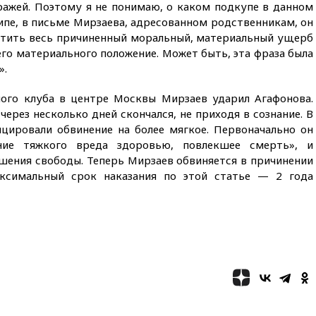
выделить средства на новые
тражей. Поэтому я не понимаю, о каком подкупе в данном
РЛС для Белгородской
ипе, в письме Мирзаева, адресованном родственникам, он
области
стить весь причиненный моральный, материальный ущерб
го материального положение. Может быть, эта фраза была
вчера, 21:56
The Atlantic: Маск
отказал Украине в
».
использовании Starlink для
атак вглубь РФ
ного клуба в центре Москвы Мирзаев ударил Агафонова.
вчера, 21:35
После пожара на
через несколько дней скончался, не приходя в сознание. В
складе в Брянске возбудили
ицировали обвинение на более мягкое. Первоначально он
уголовное дело
ние тяжкого вреда здоровью, повлекшее смерть», и
ишения свободы. Теперь Мирзаев обвиняется в причинении
вчера, 21:26
Лидеры сборной
РФ по гимнастике получили
ксимальный срок наказания по этой статье — 2 года
официальный отказ в визах от
Хорватии
вчера, 21:15
Пентагон
опубликовал 16 новых видео с
НЛО
вчера, 21:00
На границе
Украины с Польшей скопилось
свыше 6,5 тысячи грузовиков
вчера, 20:53
Швыдкой: