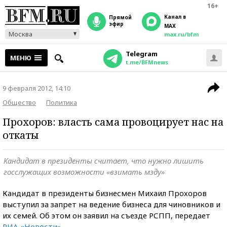
16+
Канал в
прямой
эфир
MAX
Москва
max.ru/bfm
Telegram
МЕНЮ
t.me/BFMnews
9 февраля 2012, 14:10
Общество
Политика
Прохоров: власть сама провоцирует нас на
откаты
Кандидат в президенты считает, что нужно лишить
госслужащих возможности «взимать мзду»
Кандидат в президенты бизнесмен Михаил Прохоров
выступил за запрет на ведение бизнеса для чиновников и
их семей. Об этом он заявил на съезде РСПП, передает
РИА «Новости»
.