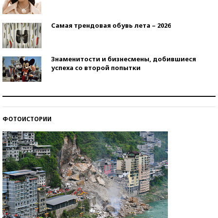
Самая трендовая обувь лета – 2026
Знаменитости и бизнесмены, добившиеся
успеха со второй попытки
Как защититься от солнца на курорте?
ФОТОИСТОРИИ
Кто изобрел средства связи?