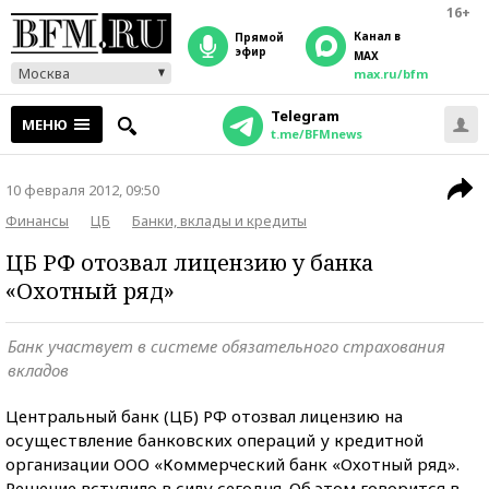
16+
Канал в
прямой
эфир
MAX
Москва
max.ru/bfm
Telegram
МЕНЮ
t.me/BFMnews
10 февраля 2012, 09:50
Финансы
ЦБ
Банки, вклады и кредиты
ЦБ РФ отозвал лицензию у банка
«Охотный ряд»
Банк участвует в системе обязательного страхования
вкладов
Центральный банк (ЦБ) РФ отозвал лицензию на
осуществление банковских операций у кредитной
организации ООО «Коммерческий банк «Охотный ряд».
Решение вступило в силу сегодня. Об этом говорится в