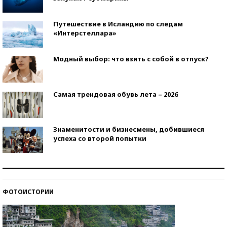
Путешествие в Исландию по следам
«Интерстеллара»
Модный выбор: что взять с собой в отпуск?
Самая трендовая обувь лета – 2026
Знаменитости и бизнесмены, добившиеся
успеха со второй попытки
Как защититься от солнца на курорте?
ФОТОИСТОРИИ
Кто изобрел средства связи?