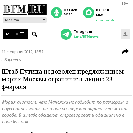
16+
Канал в
прямой
эфир
MAX
Москва
max.ru/bfm
Telegram
МЕНЮ
t.me/BFMnews
11 февраля 2012, 18:57
Общество
Штаб Путина недоволен предложением
мэрии Москвы ограничить акцию 23
февраля
Мэрия считает, что Манежка не подходит по размерам, а
двухсоттысячное шествие по Тверской парализует жизнь
города. В штабе обещают отреагировать официально в
понедельник