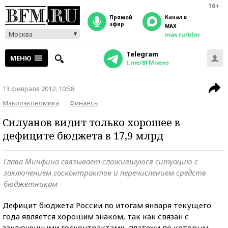
16+
Канал в
прямой
эфир
MAX
Москва
max.ru/bfm
Telegram
МЕНЮ
t.me/BFMnews
13 февраля 2012, 10:58
Макроэкономика
Финансы
Силуанов видит только хорошее в
дефиците бюджета в 17,9 млрд
Глава Минфина связывает сложившуюся ситуацию с
заключением госконтрактов и перечислением средств
бюджетникам
Дефицит бюджета России по итогам января текущего
года является хорошим знаком, так как связан с
заключенными госконтрактами, платежи по которым