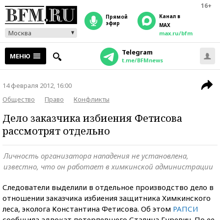
16+
Канал в
прямой
эфир
MAX
Москва
max.ru/bfm
Telegram
МЕНЮ
t.me/BFMnews
14 февраля 2012, 16:00
Общество
Право
Конфликты
Дело заказчика избиения Фетисова
рассмотрят отдельно
Личность организатора нападения не установлена,
известно, что он работает в химкинской администрации
Следователи выделили в отдельное производство дело в
отношении заказчика избиения защитника Химкинского
леса, эколога Константина Фетисова. Об этом
РАПСИ
сообщила адвокат потерпевшего Сталина Гуревич. По ее