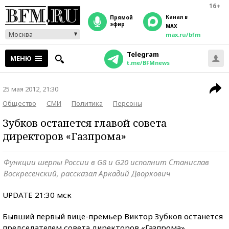
16+
Канал в
прямой
эфир
MAX
Москва
max.ru/bfm
Telegram
МЕНЮ
t.me/BFMnews
25 мая 2012, 21:30
Общество
СМИ
Политика
Персоны
Зубков останется главой совета
директоров «Газпрома»
Функции шерпы России в G8 и G20 исполнит Станислав
Воскресенский, рассказал Аркадий Дворкович
UPDATE 21:30 мск
Бывший первый вице-премьер Виктор Зубков останется
председателем совета директоров «Газпрома»,