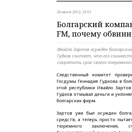
26 июня 2012, 23:01
Болгарский компан
FM, почему обвини
Ивайло Зартов осуждён болгарским
Гудков считает, что его соинвес
сократить срок своего тюремного
Следственный комитет провер
Госдумы Геннадия Гудкова в бол
этой республики Ивайло Зартов 
Гудков отмывал деньги и уклоня
болгарских фирм.
Зартов уже был осужден болг
средств, а теперь просто пытае
тюремного заключения, 