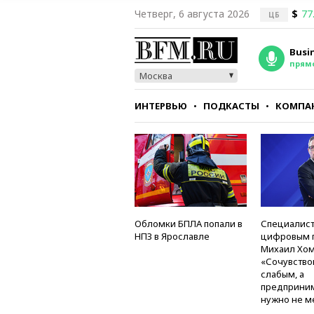
Четверг, 6 августа 2026
$
77
ЦБ
Busi
прям
Москва
ИНТЕРВЬЮ
ПОДКАСТЫ
КОМПА
СТИЛЬ
ТЕСТЫ
Обломки БПЛА попали в
Специалист
НПЗ в Ярославле
цифровым 
Михаил Хом
«Сочувство
слабым, а
предприни
нужно не м