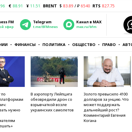
.96
€
88.91
¥
11.51
BRENT
$
83.89
/ ₽
6540
RTS
827.75
ness FM
Telegram
Канал в MAX
ой эфир
t.me/BFMnews
max.ru/bfm
НИИ
ФИНАНСЫ
ПОЛИТИКА
ОБЩЕСТВО
ПРАВО
АВТ
 по
В аэропорту Лейпцига
Золото превысило 4100
платформам
обезвредили дрон со
долларов за унцию. Что
ич:
взрывчаткой возле
может поддержать
вать нужно
украинских самолетов
дальнейший рост?
Комментарий Евгения
мателям
Когана
ешать»