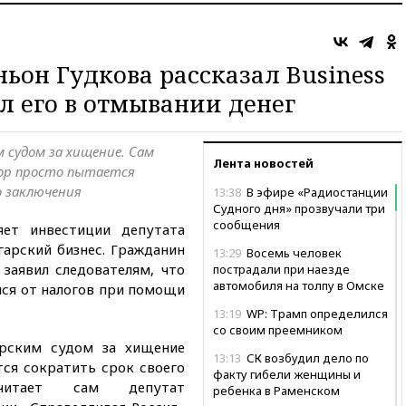
ьон Гудкова рассказал Business
л его в отмывании денег
 судом за хищение. Сам
Лента новостей
тор просто пытается
 заключения
13:38
В эфире «Радиостанции
Судного дня» прозвучали три
сообщения
яет инвестиции депутата
гарский бизнес. Гражданин
13:29
Восемь человек
заявил следователям, что
пострадали при наезде
автомобиля на толпу в Омске
лся от налогов при помощи
13:19
WP: Трамп определился
со своим преемником
арским судом за хищение
13:13
СК возбудил дело по
тся сократить срок своего
факту гибели женщины и
считает сам депутат
ребенка в Раменском