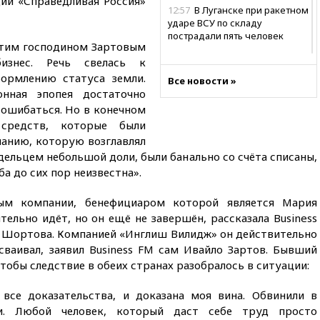
ии «Справедливая Россия»
12:57
В Луганске при ракетном
ударе ВСУ по складу
пострадали пять человек
этим господином Зартовым
12:44
МВД: число
изнес. Речь свелась к
преступлений, связанных с
формлению статуса земли.
Все новости »
отмыванием денег, достигло
онная эпопея достаточно
рекордного показателя
у ошибаться. Но в конечном
12:40
В Подмосковье
средств, которые были
женщина и трехлетний
анию, которую возглавлял
ребенок погибли при падении
дельцем небольшой доли, были банально со счёта списаны,
из окна
а до сих пор неизвестна».
12:22
В России с 1 сентября
изменятся билеты на
ым компании, бенефициаром которой является Мария
общественный транспорт
тельно идёт, но он ещё не завершён, рассказала Business
12:15
Иран и Оман
я Шортова. Компанией «Инглиш Вилидж» он действительно
согласовали главные пункты
исваивал, заявил Business FM сам Ивайло Зартов. Бывший
сделки по открытию
тобы следствие в обеих странах разобралось в ситуации:
Ормузского пролива
11:58
Politico: США
все доказательства, и доказана моя вина. Обвинили в
восстановили обмен
сти. Любой человек, который даст себе труд просто
разведданными с Украиной