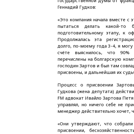
Государственной думы от фракц
Геннадий Гудков:
«Это компания начала вместе с 
пытаться делать какой-то б
подготовительному этапу, к о
Продолжалась эта регистраци
долго, по-моему года 3-4, я мог
счёте выяснилось, что 90% 
перечислены на болгарскую комп
господин Зартов и был там совла
присвоены, и дальнейшая их судьб
Процесс о присвоении Зартов
Гудкова (жена депутата) действи
FM адвокат Ивайло Зартова Пет
управлял, но ничего себе не пр
менеджер действительно хочет, ч
«Они утверждают, что собрали 
присвоении, бесхозяйственно