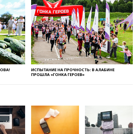
массированная атака БПЛА
09:16
Трамп сообщил об
огромном запасе боеприпасов
в США
08:54
В Таиланде сегодня
прощаются с молодыми
россиянами, жестоко убитыми
в Паттайе
08:26
Летчики с упавшего
самолета в Приангарье
отделались ссадинами и
ЛОВА!
ИСПЫТАНИЕ НА ПРОЧНОСТЬ: В АЛАБИНЕ
ушибами
ПРОШЛА «ГОНКА ГЕРОЕВ»
07:40
Таджикистан и
SpaceX/Starlink расширяют
сотрудничество в сфере
технологий
07:00
Силы ПВО сбили шесть
БПЛА ВСУ, летевших на
Москву
06:25
Золото подорожало до
$4350 за тройскую унцию