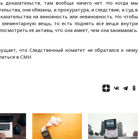
ль доказательств, там вообще ничего нет. Но когда мы
11:58
Великобритания
ельства, они обязаны, и прокуратура, и следствие, и суд в
расширила санкции против
оказательства на виновность или невиновность. Но чтобы
России
ь элементарную вещь, то есть поднять все вещи внутри
11:37
В Ярославской области
осмотреть её активы, что она имеет, чем она занималась.
обломки БПЛА упали в
резервуары НПЗ
11:19
МИД России ответил на
мущает, что Следственный комитет не обратился к нему
критику мэра Хиросимы в
литься в СМИ.
годовщину ядерной
бомбардировки
10:57
Оверчук заявил о
сокращении товарооборота
России и Армении на две
трети
10:54
Президент ФИФА
Джанни Инфантино сумел
сохранить пост
10:38
Роскачество нашло
кишечную палочку в бургерах
пяти популярных сетей
фастфуда