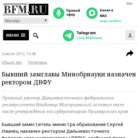
16+
Канал в
прямой
эфир
MAX
Москва
max.ru/bfm
Telegram
МЕНЮ
t.me/BFMnews
2 июля 2012, 12:46
Общество
Политика
Бывший замглавы Минобрнауки назначен
ректором ДВФУ
Прежний ректор Дальневосточного федерального
университета Владимир Миклушевский оставил пост
после утверждения его губернатором Приморского края
Бывший заместитель министра образования Сергей
Иванец назначен ректором Дальневосточного
федерального университета (ДВФУ), сообщает пресс-