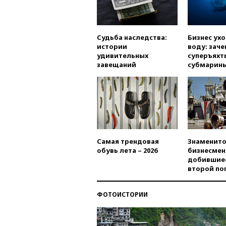
Судьба наследства:
Бизнес ух
истории
воду: заче
удивительных
суперъяхт
завещаний
субмарин
Самая трендовая
Знаменито
обувь лета – 2026
бизнесмен
добившиес
второй по
ФОТОИСТОРИИ