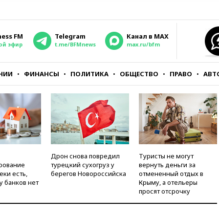
ness FM
Telegram
Канал в MAX
ой эфир
t.me/BFMnews
max.ru/bfm
НИИ
ФИНАНСЫ
ПОЛИТИКА
ОБЩЕСТВО
ПРАВО
АВТ
Дрон снова повредил
Туристы не могут
рование
турецкий сухогруз у
вернуть деньги за
еки есть,
берегов Новороссийска
отмененный отдых в
у банков нет
Крыму, а отельеры
просят отсрочку