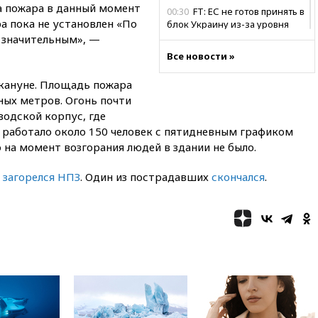
а пожара в данный момент
00:30
FT: ЕС не готов принять в
а пока не установлен «По
блок Украину из-за уровня
коррупции
а значительным», —
Все новости »
вчера, 23:35
Лукашенко
объяснил экономическую
акануне. Площадь пожара
выгоду безвизового режима с
ЕС
ных метров. Огонь почти
водской корпус, где
вчера, 22:59
На башню
 работало около 150 человек с пятидневным графиком
ресторана «Армения» в
Москве вернут утраченную
о на момент возгорания людей в здании не было.
скульптуру балерины
и
загорелся НПЗ
. Один из пострадавших
скончался
.
вчера, 22:45
Литовец
протаранил погранпункт при
попытке попасть в Россию
вчера, 22:28
Бессент
анонсировал скорое
соглашение о прекращении
огня США и Ирана
вчера, 22:15
Три человека
получили ножевые ранения
при нападении в Чехии