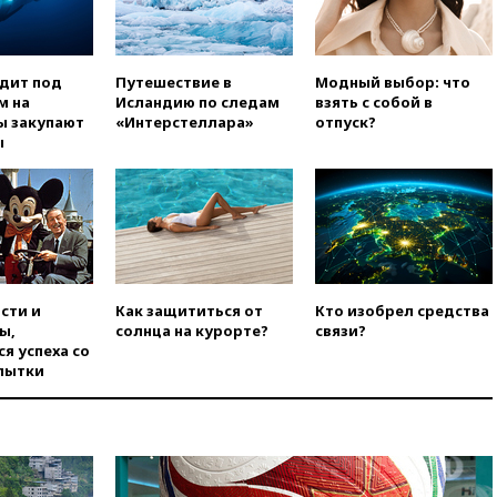
Ирана
вчера, 20:00
СК возбудил дело
против журналистки Катерины
одит под
Путешествие в
Модный выбор: что
Гордеевой о фейках о ВС
м на
Исландию по следам
взять с собой в
России
ы закупают
«Интерстеллара»
отпуск?
вчера, 19:45
ISU предоставил
ы
нейтральный статус
фигуристкам Валиевой и
Трусовой
вчера, 19:35
Зеленский
впервые совершил
официальный визит в Сербию
вчера, 19:19
Россиянка
сти и
Как защититься от
Кто изобрел средства
погибла во Французских
ы,
солнца на курорте?
связи?
Альпах
я успеха со
пытки
вчера, 19:00
Открытое
горение на складе в Брянске
ликвидировано
вчера, 18:55
Минобороны
отчиталось об ударах по двум
украинским сухогрузам в