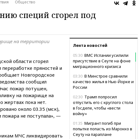
твия
Общество
ению специй сгорел под
арище на территории
Лента новостей
05:30
ВМС Испании усилили
ской области сгорел
присутствие в Сеуте на фоне
миграционного кризиса
и переработке пряностей и
сообщает Новгородское
03:30
В Минстрое сравнили
 ведомства сообщил
качество жилья в Нью-Йорке и
России
ейчас пожар потушен,
ливку на пожарище на
02:30
Трамп попросил
о жертвах пока нет.
отпустить его с круглого стола
в Госдепе, чтобы «вести
овано около 03.35 (мск),
войну»
 пожара не поступала», —
01:35
Мигрант погиб при
попытке попасть из Марокко в
Сеуту на параплане
удникам МЧС ликвидировать