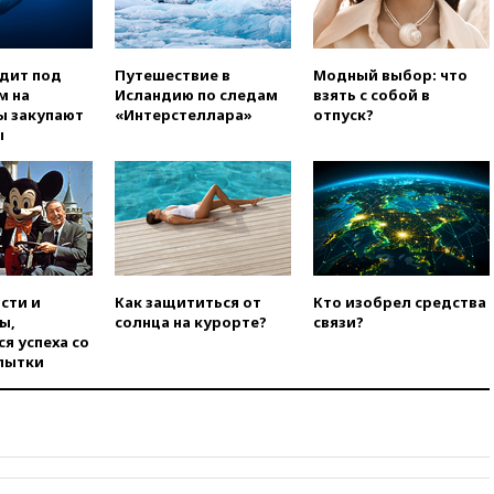
вчера, 22:00
Путин поручил
выделить средства на новые
РЛС для Белгородской
одит под
Путешествие в
Модный выбор: что
области
м на
Исландию по следам
взять с собой в
ы закупают
«Интерстеллара»
отпуск?
вчера, 21:56
The Atlantic: Маск
ы
отказал Украине в
использовании Starlink для
атак вглубь РФ
вчера, 21:35
После пожара на
складе в Брянске возбудили
уголовное дело
вчера, 21:26
Лидеры сборной
сти и
Как защититься от
Кто изобрел средства
РФ по гимнастике получили
ы,
солнца на курорте?
связи?
официальный отказ в визах от
я успеха со
Хорватии
пытки
вчера, 21:15
Пентагон
опубликовал 16 новых видео с
НЛО
вчера, 21:00
На границе
Украины с Польшей скопилось