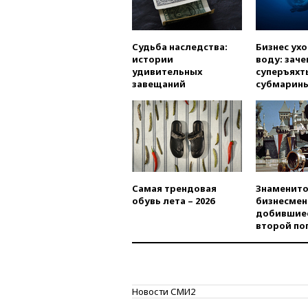
Судьба наследства:
Бизнес ух
истории
воду: заче
удивительных
суперъяхт
завещаний
субмарин
Самая трендовая
Знаменито
обувь лета – 2026
бизнесмен
добившиес
второй по
Новости СМИ2