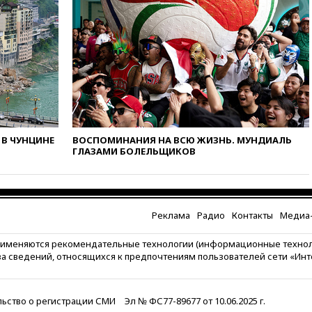
Черном море
вчера, 18:47
Школьники из РФ
стали абсолютными
чемпионами на олимпиаде по
ИИ
вчера, 18:39
Два человека
погибли в результате удара
ВСУ по многоэтажке в Керчи
вчера, 18:25
Беспилотник
В ЧУНЦИНЕ
ВОСПОМИНАНИЯ НА ВСЮ ЖИЗНЬ. МУНДИАЛЬ
ГЛАЗАМИ БОЛЕЛЬЩИКОВ
атаковал турецкий сухогруз у
побережья Новороссийска
вчера, 18:18
Товарооборот
Китая и России вырос в этом
году более чем на четверть
Реклама
Радио
Контакты
Медиа-
вчера, 17:55
Мужчина получил
рименяются рекомендательные технологии (информационные техно
ранения при атаке дрона на
за сведений, относящихся к предпочтениям пользователей сети «Ин
Белгородскую область
вчера, 17:48
Bloomberg:
авиакомпании США обязали
ьство о регистрации СМИ
Эл № ФС77-89677 от 10.06.2025 г.
проверить самолеты Boeing на