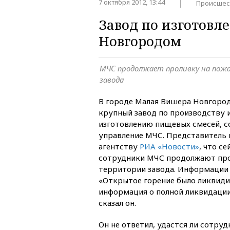
7 октября 2012, 13:44
Происшес
Завод по изготовл
Новгородом
МЧС продолжает проливку на пож
завода
В городе Малая Вишера Новгород
крупный завод по производству 
изготовлению пищевых смесей, 
управление МЧС. Представитель
агентству
РИА «Новости»
, что с
сотрудники МЧС продолжают про
территории завода. Информации 
«Открытое горение было ликвидир
информация о полной ликвидации
сказал он.
Он не ответил, удастся ли сотр