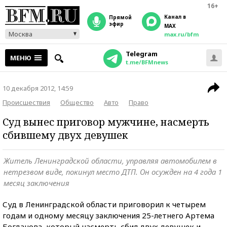
16+
Канал в
прямой
эфир
MAX
Москва
max.ru/bfm
Telegram
МЕНЮ
t.me/BFMnews
10 декабря 2012, 14:59
Происшествия
Общество
Авто
Право
Суд вынес приговор мужчине, насмерть
сбившему двух девушек
Житель Ленинградской области, управляя автомобилем в
нетрезвом виде, покинул место ДТП. Он осужден на 4 года 1
месяц заключения
Суд в Ленинградской области приговорил к четырем
годам и одному месяцу заключения 25-летнего Артема
Богданова, который насмерть сбил двух девушек и