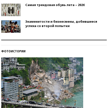
Самая трендовая обувь лета – 2026
Знаменитости и бизнесмены, добившиеся
успеха со второй попытки
Как защититься от солнца на курорте?
ФОТОИСТОРИИ
Кто изобрел средства связи?