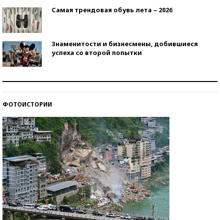
Самая трендовая обувь лета – 2026
Знаменитости и бизнесмены, добившиеся
успеха со второй попытки
Как защититься от солнца на курорте?
ФОТОИСТОРИИ
Кто изобрел средства связи?