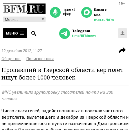
16+
Канал в
прямой
эфир
MAX
Москва
max.ru/bfm
Telegram
МЕНЮ
t.me/BFMnews
12 декабря 2012, 11:27
Общество
Происшествия
Пропавший в Тверской области вертолет
ищут более 1000 человек
МЧС увеличило группировку спасателей почти на 300
человек
Число спасателей, задействованных в поисках частного
вертолета, вылетевшего 8 декабря из Тверской области и
не приземлившегося в пункте назначения в Дмитровском
районе Подмосковья, было увеличено сегодня утром еще