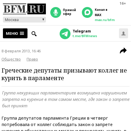
16+
Канал в
прямой
эфир
MAX
Москва
max.ru/bfm
Telegram
МЕНЮ
t.me/BFMnews
8 февраля 2013, 16:46
Общество
Право
Греческие депутаты призывают коллег не
курить в парламенте
Группа некурящих парламентариев возмущена нарушением
запрета на курение в том самом месте, где закон о запрете
был принят
Группа депутатов парламента Греции в четверг
потребовала от коллег соблюдать закон о запрете
курения в общественных местах и прекратить курить в