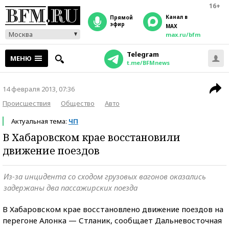
16+
Канал в
прямой
эфир
MAX
Москва
max.ru/bfm
Telegram
МЕНЮ
t.me/BFMnews
14 февраля 2013, 07:36
Происшествия
Общество
Авто
Актуальная тема:
ЧП
В Хабаровском крае восстановили
движение поездов
Из-за инцидента со сходом грузовых вагонов оказались
задержаны два пассажирских поезда
В Хабаровском крае восстановлено движение поездов на
перегоне Алонка — Стланик, сообщает Дальневосточная