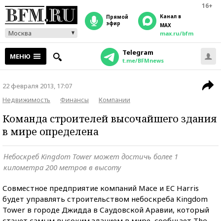
16+
Канал в
прямой
эфир
MAX
Москва
max.ru/bfm
Telegram
МЕНЮ
t.me/BFMnews
22 февраля 2013, 17:07
Недвижимость
Финансы
Компании
Команда строителей высочайшего здания
в мире определена
Небоскреб Kingdom Tower может достичь более 1
километра 200 метров в высоту
Совместное предприятие компаний Mace и EC Harris
будет управлять строительством небоскреба Kingdom
Tower в городе Джидда в Саудовской Аравии, который
станет самым высоким зданием в мире, сообщает The