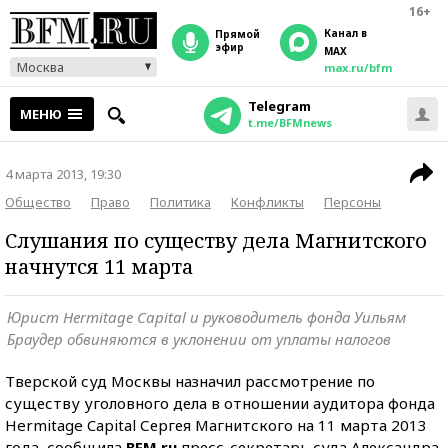
16+
Канал в
прямой
эфир
MAX
Москва
max.ru/bfm
Telegram
МЕНЮ
t.me/BFMnews
4 марта 2013, 19:30
Общество
Право
Политика
Конфликты
Персоны
Слушания по существу дела Магнитского
начнутся 11 марта
Юрист Hermitage Capital и руководитель фонда Уильям
Браудер обвиняются в уклонении от уплаты налогов
Тверской суд Москвы назначил рассмотрение по
существу уголовного дела в отношении аудитора фонда
Hermitage Capital Сергея Магнитского на 11 марта 2013
года, сообщила
BFM.ru
пресс-секретарь суда Александра