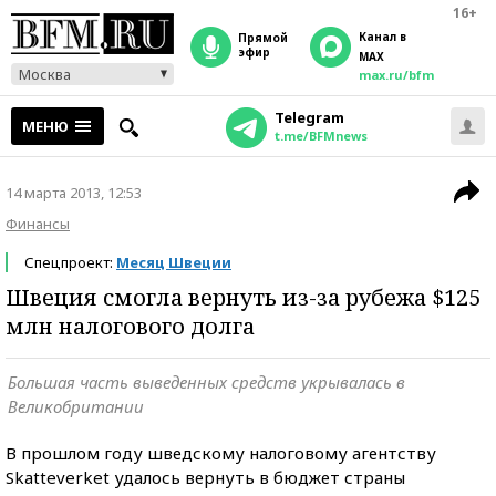
16+
Канал в
прямой
эфир
MAX
Москва
max.ru/bfm
Telegram
МЕНЮ
t.me/BFMnews
14 марта 2013, 12:53
Финансы
Спецпроект:
Месяц Швеции
Швеция смогла вернуть из-за рубежа $125
млн налогового долга
Большая часть выведенных средств укрывалась в
Великобритании
В прошлом году шведскому налоговому агентству
Skatteverket удалось вернуть в бюджет страны