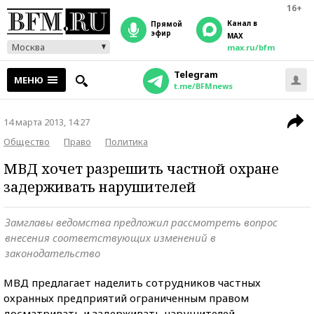
16+
Канал в
прямой
эфир
MAX
Москва
max.ru/bfm
Telegram
МЕНЮ
t.me/BFMnews
14 марта 2013, 14:27
Общество
Право
Политика
МВД хочет разрешить частной охране
задерживать нарушителей
Замглавы ведомства предложил рассмотреть вопрос
внесения соответствующих изменений в
законодательство
МВД предлагает наделить сотрудников частных
охранных предприятий ограниченным правом
досматривать и задерживать нарушителей