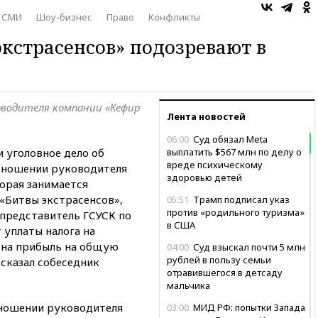
СМИ
Шоу-бизнес
Право
Конфликты
экстрасенсов» подозревают в
оводителя компании «Кефир
Лента новостей
06:00
Суд обязал Meta
 уголовное дело об
выплатить $567 млн по делу о
вреде психическому
отношении руководителя
здоровью детей
орая занимается
 «Битвы экстрасенсов»,
05:51
Трамп подписал указ
против «родильного туризма»
представитель ГСУСК по
в США
 уплаты налога на
 на прибыль на общую
04:00
Суд взыскал почти 5 млн
рублей в пользу семьи
 сказал собеседник
отравившегося в детсаду
мальчика
тношении руководителя
03:00
МИД РФ: попытки Запада