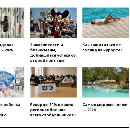
вчера, 22:35
Винисиус
продлил контракт с «Реалом»
до 2032 года
вчера, 22:28
Отказаться от
российского гражданства
станет значительно дороже
вчера, 22:20
Путин назвал 76-ю
ндовая
Знаменитости и
Как защититься от
гвардейскую десантно-
 – 2026
бизнесмены,
солнца на курорте?
штурмовую дивизию
добившиеся успеха со
легендарной
второй попытки
вчера, 22:15
Путин заслушал
доклад о ситуации на
добропольском направлении
вчера, 21:58
Генпрокуратура
признала нежелательным в
РФ американский Human
Rights Foundation
ть ребенка
Рекорды ЕГЭ: в каких
Самые модные пляжи
вчера, 21:35
«Аэрофлот»
регионах больше
— 2026
отменяет часть рейсов в Сочи
я с
всего стобалльников?
и Геленджик
вчера, 21:25
Руслан Терновой