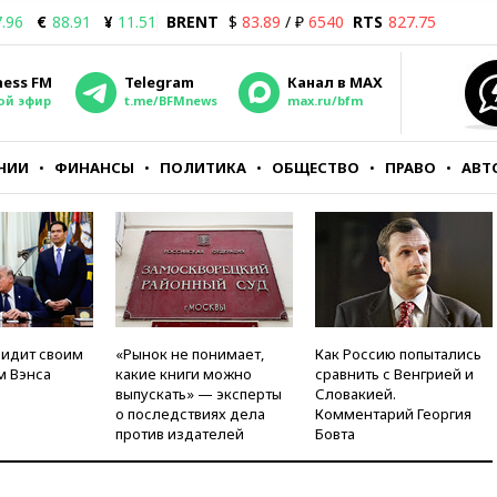
.96
€
88.91
¥
11.51
BRENT
$
83.89
/ ₽
6540
RTS
827.75
ness FM
Telegram
Канал в MAX
ой эфир
t.me/BFMnews
max.ru/bfm
НИИ
ФИНАНСЫ
ПОЛИТИКА
ОБЩЕСТВО
ПРАВО
АВТ
видит своим
«Рынок не понимает,
Как Россию попытались
м Вэнса
какие книги можно
сравнить с Венгрией и
выпускать» — эксперты
Словакией.
о последствиях дела
Комментарий Георгия
против издателей
Бовта