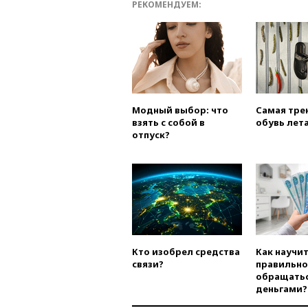
РЕКОМЕНДУЕМ:
Модный выбор: что
Самая тре
взять с собой в
обувь лета
отпуск?
Кто изобрел средства
Как научи
связи?
правильно
обращатьс
деньгами?