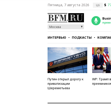
Пятница, 7 августа 2026
$
77
ЦБ
Busi
прям
Москва
ИНТЕРВЬЮ
ПОДКАСТЫ
КОМПА
СТИЛЬ
ТЕСТЫ
Путин открыл дорогу к
WP: Трамп 
приватизации
преемнико
Шереметьева