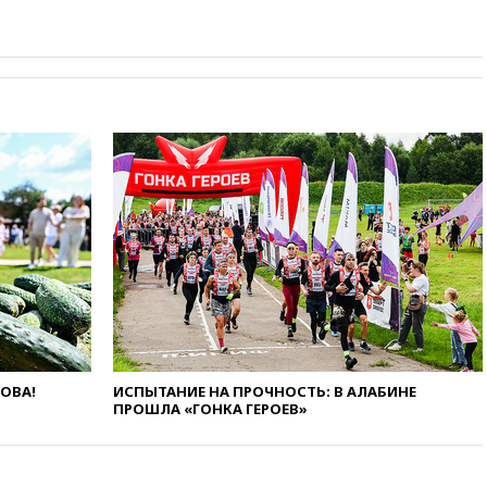
выиграл золото чемпионата
Европы в прыжках с 10-
метровой вышки
вчера, 21:10
РФ не получала
обращений о прекращении
концессии строительства ж/д
в Армении
вчера, 21:00
В России вновь
обсуждают эксперимент по
онлайн-продаже алкоголя
вчера, 20:45
Матвиенко:
россиянам могут
рекомендовать не посещать
Армению
вчера, 20:35
ПВО за день
сбила еще 281 украинский
беспилотник над Россией
ЛОВА!
ИСПЫТАНИЕ НА ПРОЧНОСТЬ: В АЛАБИНЕ
ПРОШЛА «ГОНКА ГЕРОЕВ»
вчера, 20:27
Ямпольская
призвала оптимизировать
олимпиады для поступления в
вузы