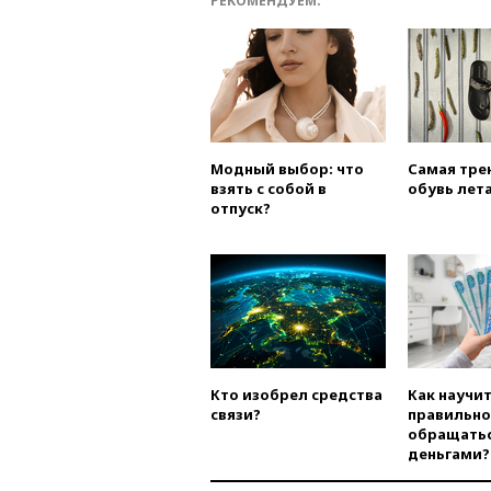
РЕКОМЕНДУЕМ:
Модный выбор: что
Самая тре
взять с собой в
обувь лета
отпуск?
Кто изобрел средства
Как научи
связи?
правильно
обращатьс
деньгами?