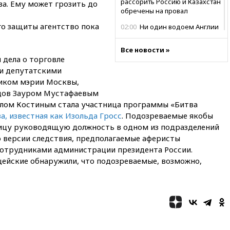
рассорить Россию и Казахстан
ва. Ему может грозить до
обречены на провал
о защиты агентство пока
02:00
Ни один водоем Англии
не соответствует нормам
химической безопасности
Все новости »
 дела о торговле
01:00
Трамп: США сами
и депутатскими
нуждаются в дальнобойных
ракетах и системах Patriot
ником мэрии Москвы,
дов Зауром Мустафаевым
00:01
Трамп заявил о
лом Костиным стала участница программы «Битва
необходимости пополнения
арсенала США
а, известная как Изольда Гросс
. Подозреваемые якобы
лицу руководящую должность в одном из подразделений
вчера, 23:28
Слуцкий призвал
о версии следствия, предполагаемые аферисты
признать «Яблоко»
нежелательной организацией
отрудниками администрации президента России.
ейские обнаружили, что подозреваемые, возможно,
вчера, 23:15
В Смоленске
ребенок и женщина погибли
при падении деревьев во
время урагана
вчера, 22:55
В Москве в
пятницу ожидаются ливни