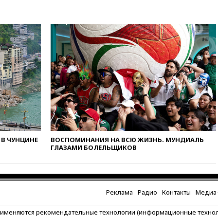
вчера, 19:15
Жуковский и
аэропорт Геленджика
возобновили работу
вчера, 19:00
Путин уточнил
порядок присвоения воинских
званий добровольцам
вчера, 18:50
Euractiv: восток
Финляндии приходит в упадок
без российских туристов
вчера, 18:35
В Жуковском и
аэропорту Геленджика
введены ограничения
вчера, 18:21
Зюганов
В ЧУНЦИНЕ
ВОСПОМИНАНИЯ НА ВСЮ ЖИЗНЬ. МУНДИАЛЬ
присоединился к критике
ГЛАЗАМИ БОЛЕЛЬЩИКОВ
«Яблока»
вчера, 18:15
Четыре человека
пострадали при атаках ВСУ на
Белгородскую область
Реклама
Радио
Контакты
Медиа-
вчера, 18:00
Совет мира
выбрал подрядчика для
рименяются рекомендательные технологии (информационные техно