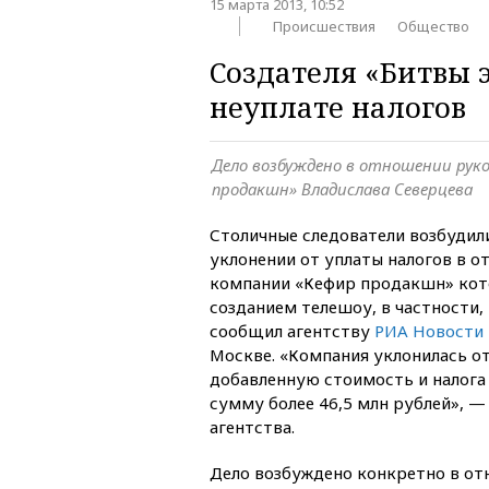
15 марта 2013, 10:52
Происшествия
Общество
Создателя «Битвы 
неуплате налогов
Дело возбуждено в отношении рук
продакшн» Владислава Северцева
Столичные следователи возбудили
уклонении от уплаты налогов в 
компании «Кефир продакшн» кот
созданием телешоу, в частности,
сообщил агентству
РИА Новости
Москве. «Компания уклонилась от
добавленную стоимость и налога
сумму более 46,5 млн рублей», —
агентства.
Дело возбуждено конкретно в о