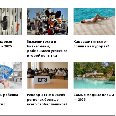
вчера, 20:15
Минтранс
предложил оплачивать
защиту дорог от БПЛА из
средств на ремонт
вчера, 20:00
Зеленский 8
августа посетит Сербию с
официальным визитом
ндовая
Знаменитости и
Как защититься от
вчера, 19:58
В Госдуму будет
 – 2026
бизнесмены,
солнца на курорте?
внесен законопроект об
добившиеся успеха со
отмене ЕГЭ
второй попытки
вчера, 19:50
Аэропорты Сочи и
Ярославля приостановили
работу
вчера, 19:35
WP: Трамп
призвал доноров-
республиканцев поддержать
Вэнса на выборах 2028 года
ть ребенка
Рекорды ЕГЭ: в каких
Самые модные пляжи
регионах больше
— 2026
вчера, 19:20
Число ломбардов
я с
всего стобалльников?
в РФ превысило максимум
2022 года