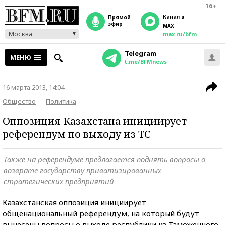
16+
Канал в
прямой
эфир
MAX
Москва
max.ru/bfm
Telegram
МЕНЮ
t.me/BFMnews
16 марта 2013, 14:04
Общество
Политика
Оппозиция Казахстана инициирует
референдум по выходу из ТС
Также на референдуме предлагается поднять вопросы о
возврате государству приватизированных
стратегических предприятий
Казахстанская оппозиция инициирует
общенациональный референдум, на который будут
вынесены вопросы о выходе республики из Таможенного