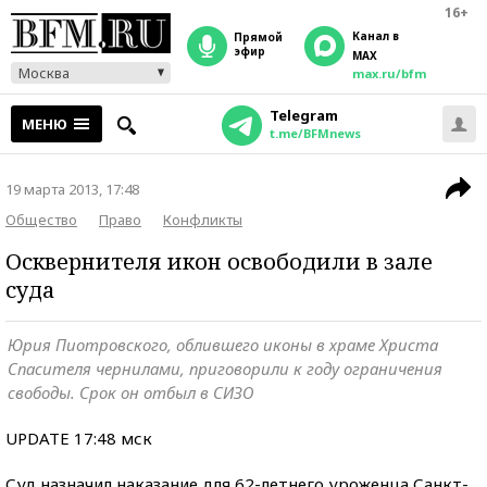
16+
Канал в
прямой
эфир
MAX
Москва
max.ru/bfm
Telegram
МЕНЮ
t.me/BFMnews
19 марта 2013, 17:48
Общество
Право
Конфликты
Осквернителя икон освободили в зале
суда
Юрия Пиотровского, облившего иконы в храме Христа
Спасителя чернилами, приговорили к году ограничения
свободы. Срок он отбыл в СИЗО
UPDATE 17:48 мск
Суд назначил наказание для 62-летнего уроженца Санкт-