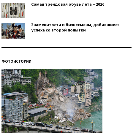
Самая трендовая обувь лета – 2026
Знаменитости и бизнесмены, добившиеся
успеха со второй попытки
Как защититься от солнца на курорте?
ФОТОИСТОРИИ
Кто изобрел средства связи?