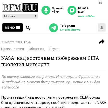
16+
Канал в
прямой
эфир
MAX
Москва
max.ru/bfm
Telegram
МЕНЮ
t.me/BFMnews
23 марта 2013, 12:26
Происшествия
Общество
Наука
NASA: над восточным побережьем США
пролетел метеорит
По оценке главного астронома Института Франклина в
Филадельфии, метеор был размером примерно с мяч для
волейбола
Пролетевший над восточным побережьем США болид
был одиночным метеором, сообщил представитель NASA
Билл Кук, передает NBC 4 New York.