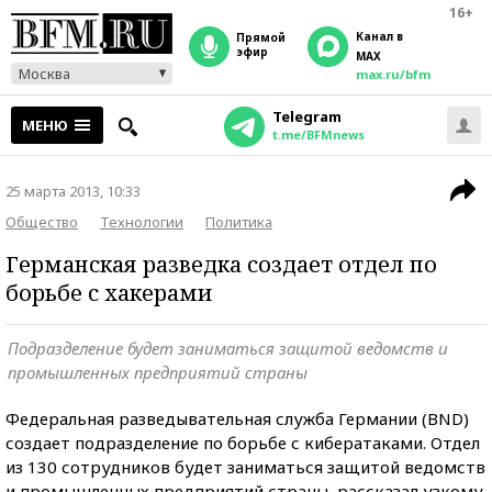
16+
Канал в
прямой
эфир
MAX
Москва
max.ru/bfm
Telegram
МЕНЮ
t.me/BFMnews
25 марта 2013, 10:33
Общество
Технологии
Политика
Германская разведка создает отдел по
борьбе с хакерами
Подразделение будет заниматься защитой ведомств и
промышленных предприятий страны
Федеральная разведывательная служба Германии (BND)
создает подразделение по борьбе с кибератаками. Отдел
из 130 сотрудников будет заниматься защитой ведомств
и промышленных предприятий страны, рассказал узкому