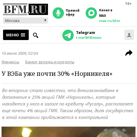
16+
Канал в
прямой
эфир
MAX
Москва
max.ru/bfm
Telegram
МЕНЮ
t.me/BFMnews
10 июня 2009, 02:04
Финансы
Банки, вклады и кредиты
У ВЭБа уже почти 30% «Норникеля»
Во вторник стало известно, что Внешэкономбанк в
дополнение к 25% акций ГМК «Норникель», которые
находятся у него в залоге по кредиту «Русалу», располагает
еще почти 4% акций ГМК. Таким образом, доля государства
в этой компании приближается к контрольной