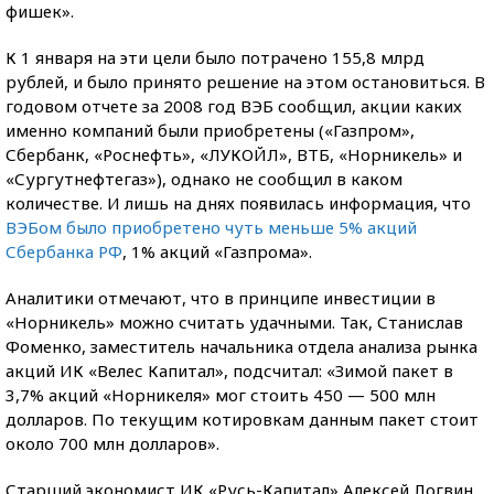
фишек».
К 1 января на эти цели было потрачено 155,8 млрд
рублей, и было принято решение на этом остановиться. В
годовом отчете за 2008 год ВЭБ сообщил, акции каких
именно компаний были приобретены («Газпром»,
Сбербанк, «Роснефть», «ЛУКОЙЛ», ВТБ, «Норникель» и
«Сургутнефтегаз»), однако не сообщил в каком
количестве. И лишь на днях появилась информация, что
ВЭБом было приобретено чуть меньше 5% акций
Сбербанка РФ
, 1% акций «Газпрома».
Аналитики отмечают, что в принципе инвестиции в
«Норникель» можно считать удачными. Так, Станислав
Фоменко, заместитель начальника отдела анализа рынка
акций ИК «Велес Капитал», подсчитал: «Зимой пакет в
3,7% акций «Норникеля» мог стоить 450 — 500 млн
долларов. По текущим котировкам данным пакет стоит
около 700 млн долларов».
Старший экономист ИК «Русь-Капитал» Алексей Логвин