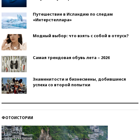
Путешествие в Исландию по следам
«Интерстеллара»
Модный выбор: что взять с собой в отпуск?
Самая трендовая обувь лета – 2026
Знаменитости и бизнесмены, добившиеся
успеха со второй попытки
Как защититься от солнца на курорте?
ФОТОИСТОРИИ
Кто изобрел средства связи?