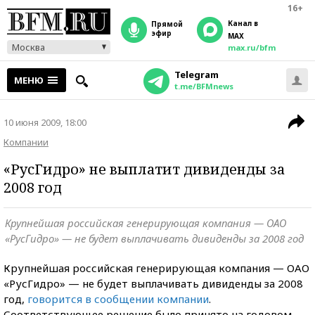
16+
Канал в
прямой
эфир
MAX
Москва
max.ru/bfm
Telegram
МЕНЮ
t.me/BFMnews
10 июня 2009, 18:00
Компании
«РусГидро» не выплатит дивиденды за
2008 год
Крупнейшая российская генерирующая компания — ОАО
«РусГидро» — не будет выплачивать дивиденды за 2008 год
Крупнейшая российская генерирующая компания — ОАО
«РусГидро» — не будет выплачивать дивиденды за 2008
год,
говорится в сообщении компании
.
Соответствующее решение было принято на годовом