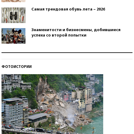
Самая трендовая обувь лета – 2026
Знаменитости и бизнесмены, добившиеся
успеха со второй попытки
Как защититься от солнца на курорте?
ФОТОИСТОРИИ
Кто изобрел средства связи?