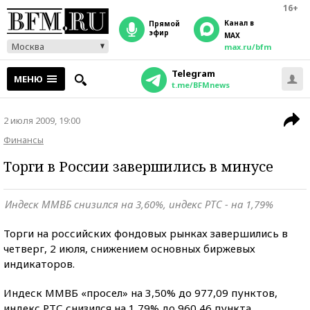
16+
Канал в
прямой
эфир
MAX
Москва
max.ru/bfm
Telegram
МЕНЮ
t.me/BFMnews
2 июля 2009, 19:00
Финансы
Торги в России завершились в минусе
Индеск ММВБ снизился на 3,60%, индекс РТС - на 1,79%
Торги на российских фондовых рынках завершились в
четверг, 2 июля, снижением основных биржевых
индикаторов.
Индеск ММВБ «просел» на 3,50% до 977,09 пунктов,
индекс РТС снизился на 1,79% до 960,46 пункта.