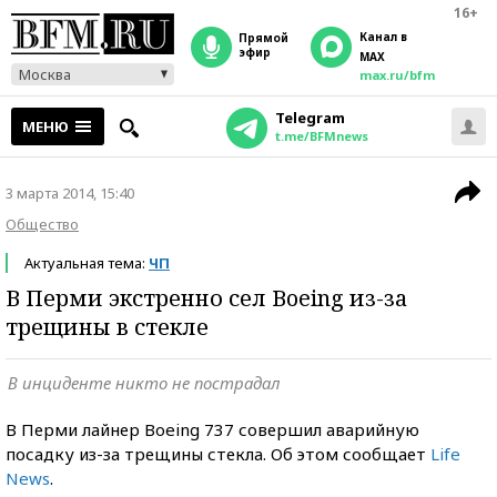
16+
Канал в
прямой
эфир
MAX
Москва
max.ru/bfm
Telegram
МЕНЮ
t.me/BFMnews
3 марта 2014, 15:40
Общество
Актуальная тема:
ЧП
В Перми экстренно сел Boeing из-за
трещины в стекле
В инциденте никто не пострадал
В Перми лайнер Boeing 737 совершил аварийную
посадку из-за трещины стекла. Об этом сообщает
Life
News
.