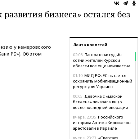
 развития бизнеса» остался без
Лента новостей
ензию у кемеровского
анк РБ»). Об этом
02:06
Лантратова: судьба
сотни жителей Курской
области все еще неизвестна
01:10
МИД РФ: ЕС пытается
сохранить мобилизационный
ресурс для Украины
00:05
Девочка с «маской
Бэтмена» показала лицо
после последней операции
вчера, 23:35
Российского
историка Артема Кирпиченка
арестовали в Израиле
вчера, 23:23
«Спартак»