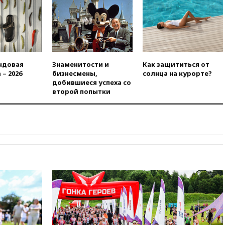
вчера, 21:43
Организаторы
«Интервидения»
подтвердили, что конкурс
пройдет в Саудовской Аравии
вчера, 21:35
Машков: в РФ
подготовили концепцию
развития театрального
ндовая
Знаменитости и
Как защититься от
искусства до 2035 года
 – 2026
бизнесмены,
солнца на курорте?
добившиеся успеха со
вчера, 21:21
Правительство
второй попытки
РФ разрешило продажу
бензина старых
экологических классов
вчера, 21:15
Путин обсудил с
Машковым 150-летие Союза
театральных деятелей
вчера, 20:47
Newsweek:
«взрывная» диарея охватила
47 из 50 штатов США
вчера, 20:35
ПВО за 12 часов
сбила 200 украинских
беспилотников