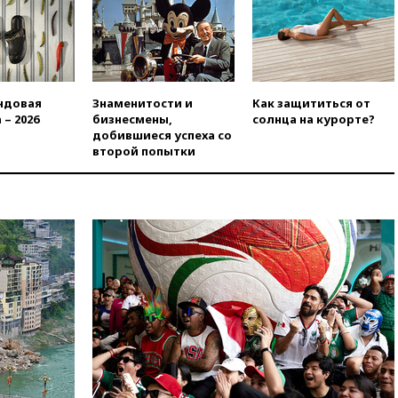
в Госдуму
вчера, 19:25
Путин
прокомментировал первый
номер «Единой России» в
бюллетене
ндовая
Знаменитости и
Как защититься от
вчера, 19:15
Путин обсудил с
 – 2026
бизнесмены,
солнца на курорте?
Памфиловой подготовку к
добившиеся успеха со
единому дню голосования
второй попытки
вчера, 18:56
Wildberries
отрицает перенос основной
логистики за пределы России
вчера, 18:45
Крупнейший
склад маркетплейса Rozetka
сгорел под Киевом
вчера, 18:35
Джаред Лето
лишился роли в фильме
Барри Левинсона на фоне
обвинений в насилии
вчера, 18:28
Выборы ректора
ГИТИСа перенесены на «после
1 ноября»