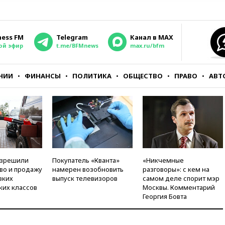
ness FM
Telegram
Канал в MAX
ой эфир
t.me/BFMnews
max.ru/bfm
НИИ
ФИНАНСЫ
ПОЛИТИКА
ОБЩЕСТВО
ПРАВО
АВТ
азрешили
Покупатель «Кванта»
«Никчемные
во и продажу
намерен возобновить
разговоры»: с кем на
зких
выпуск телевизоров
самом деле спорит мэр
ких классов
Москвы. Комментарий
Георгия Бовта