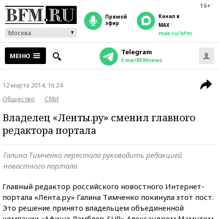
16+
Канал в
прямой
эфир
MAX
Москва
max.ru/bfm
Telegram
МЕНЮ
t.me/BFMnews
12 марта 2014, 16:24
Общество
СМИ
Владелец «Ленты.ру» сменил главного
редактора портала
Галина Тимченко перестала руководить редакцией
новостного портала
Главный редактор российского новостного Интернет-
портала «Лента.ру» Галина Тимченко покинула этот пост.
Это решение принято владельцем объединенной
компании «Афиша-Рамблер-SUP» Александром Мамутом.