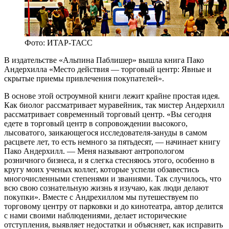
Фото: ИТАР-ТАСС
В издательстве «Альпина Паблишер» вышла книга Пако
Андерхилла «Место действия — торговый центр: Явные и
скрытые приемы привлечения покупателей».
В основе этой остроумной книги лежит крайне простая идея.
Как биолог рассматривает муравейник, так мистер Андерхилл
рассматривает современный торговый центр. «Вы сегодня
едете в торговый центр в сопровождении высокого,
лысоватого, заикающегося исследователя-зануды в самом
расцвете лет, то есть немного за пятьдесят, — начинает книгу
Пако Андерхилл. — Меня называют антропологом
розничного бизнеса, и я слегка стесняюсь этого, особенно в
кругу моих ученых коллег, которые успели обзавестись
многочисленными степенями и званиями. Так случилось, что
всю свою сознательную жизнь я изучаю, как люди делают
покупки». Вместе с Андрехиллом мы путешествуем по
торговому центру от парковки и до кинотеатра, автор делится
с нами своими наблюдениями, делает исторические
отступления, выявляет недостатки и объясняет, как исправить