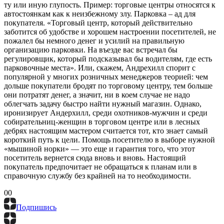
ту или иную глупость. Пример: торговые центры относятся к
автостоянкам как к неизбежному злу. Парковка – ад для
покупателя. «Торговый центр, который действительно
заботится об удобстве и хорошем настроении посетителей, не
пожалел бы немного денег и усилий на правильную
организацию парковки. На въезде вас встречал бы
регулировщик, который подсказывал бы водителям, где есть
парковочные места». Или, скажем, Андрехилл спорит с
популярной у многих розничных менеджеров теорией: чем
дольше покупатели бродят по торговому центру, тем больше
они потратят денег, а значит, ни в коем случае не надо
облегчать задачу быстро найти нужный магазин. Однако,
иронизирует Андерхилл, среди охотников-мужчин и среди
собирательниц-женщин в торговом центре или в лесных
дебрях настоящим мастером считается тот, кто знает самый
короткий путь к цели. Помощь посетителю в выборе нужной
«мышиной норки» — это еще и гарантия того, что этот
посетитель вернется сюда вновь и вновь. Настоящий
покупатель предпочитает не обращаться к планам или в
справочную службу без крайней на то необходимости.
0
0
Подпишись