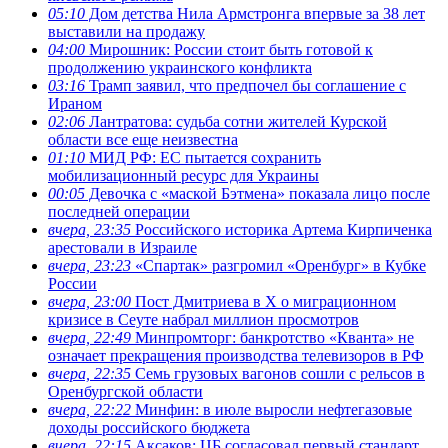
05:10
Дом детства Нила Армстронга впервые за 38 лет
выставили на продажу
04:00
Мирошник: России стоит быть готовой к
продолжению украинского конфликта
03:16
Трамп заявил, что предпочел бы соглашение с
Ираном
02:06
Лантратова: судьба сотни жителей Курской
области все еще неизвестна
01:10
МИД РФ: ЕС пытается сохранить
мобилизационный ресурс для Украины
00:05
Девочка с «маской Бэтмена» показала лицо после
последней операции
вчера, 23:35
Российского историка Артема Кирпиченка
арестовали в Израиле
вчера, 23:23
«Спартак» разгромил «Оренбург» в Кубке
России
вчера, 23:00
Пост Дмитриева в X о миграционном
кризисе в Сеуте набрал миллион просмотров
вчера, 22:49
Минпромторг: банкротство «Кванта» не
означает прекращения производства телевизоров в РФ
вчера, 22:35
Семь грузовых вагонов сошли с рельсов в
Оренбургской области
вчера, 22:22
Минфин: в июле выросли нефтегазовые
доходы российского бюджета
вчера, 22:15
Аксаков: ЦБ согласовал первый стандарт