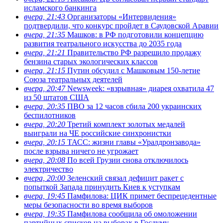
исламского банкинга
вчера, 21:43
Организаторы «Интервидения»
подтвердили, что конкурс пройдет в Саудовской Аравии
вчера, 21:35
Машков: в РФ подготовили концепцию
развития театрального искусства до 2035 года
вчера, 21:21
Правительство РФ разрешило продажу
бензина старых экологических классов
вчера, 21:15
Путин обсудил с Машковым 150-летие
Союза театральных деятелей
вчера, 20:47
Newsweek: «взрывная» диарея охватила 47
из 50 штатов США
вчера, 20:35
ПВО за 12 часов сбила 200 украинских
беспилотников
вчера, 20:20
Третий комплект золотых медалей
выиграли на ЧЕ российские синхронистки
вчера, 20:15
ТАСС: жизни главы «Уралдронзавода»
после взрыва ничего не угрожает
вчера, 20:08
По всей Грузии снова отключилось
электричество
вчера, 20:00
Зеленский связал дефицит ракет с
попыткой Запада принудить Киев к уступкам
вчера, 19:45
Памфилова: ЦИК примет беспрецедентные
меры безопасности во время выборов
вчера, 19:35
Памфилова сообщила об омоложении
партийных списков на выборах в Госдуму