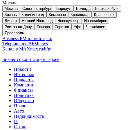
Москва
Москва
Санкт-Петербург
Барнаул
Вологда
Екатеринбург
Казань
Калининград
Кемерово
Краснодар
Красноярск
Липецк
Нижний Новгород
Новокузнецк
Новосибирск
Ростов-на-Дону
Самара
Саратов
Уфа
Челябинск
Ярославль
Business FM
прямой эфир
Telegram
t.me/BFMnews
Канал в MAX
max.ru/bfm
Бизнес говорит:
ищем героев
Новости
Интервью
Подкасты
Компании
Финансы
Политика
Общество
Право
Авто
Недвижимость
IT
Стиль