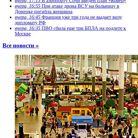
вчера, 17:15
В аэропорту Сочи введен план «Ковер»
вчера, 16:55
При атаке дрона ВСУ на больницу в
Донецке погибла женщина
вчера, 16:45
Франция уже три года не выдает визу
дипломату РФ
вчера, 16:35
ПВО сбила еще три БПЛА на подлете к
Москве
Все новости »