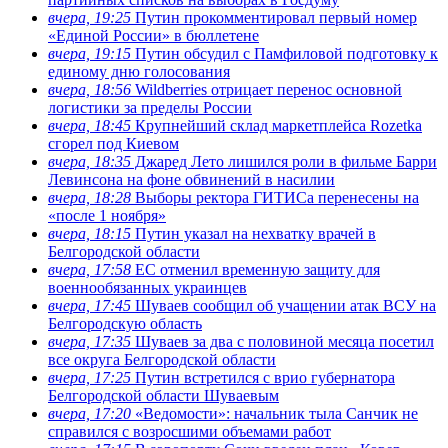
вчера, 19:25
Путин прокомментировал первый номер
«Единой России» в бюллетене
вчера, 19:15
Путин обсудил с Памфиловой подготовку к
единому дню голосования
вчера, 18:56
Wildberries отрицает перенос основной
логистики за пределы России
вчера, 18:45
Крупнейший склад маркетплейса Rozetka
сгорел под Киевом
вчера, 18:35
Джаред Лето лишился роли в фильме Барри
Левинсона на фоне обвинений в насилии
вчера, 18:28
Выборы ректора ГИТИСа перенесены на
«после 1 ноября»
вчера, 18:15
Путин указал на нехватку врачей в
Белгородской области
вчера, 17:58
ЕС отменил временную защиту для
военнообязанных украинцев
вчера, 17:45
Шуваев сообщил об учащении атак ВСУ на
Белгородскую область
вчера, 17:35
Шуваев за два с половиной месяца посетил
все округа Белгородской области
вчера, 17:25
Путин встретился с врио губернатора
Белгородской области Шуваевым
вчера, 17:20
«Ведомости»: начальник тыла Санчик не
справился с возросшими объемами работ