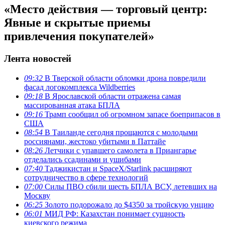
«Место действия — торговый центр:
Явные и скрытые приемы
привлечения покупателей»
Лента новостей
09:32
В Тверской области обломки дрона повредили
фасад логокомплекса Wildberries
09:18
В Ярославской области отражена самая
массированная атака БПЛА
09:16
Трамп сообщил об огромном запасе боеприпасов в
США
08:54
В Таиланде сегодня прощаются с молодыми
россиянами, жестоко убитыми в Паттайе
08:26
Летчики с упавшего самолета в Приангарье
отделались ссадинами и ушибами
07:40
Таджикистан и SpaceX/Starlink расширяют
сотрудничество в сфере технологий
07:00
Силы ПВО сбили шесть БПЛА ВСУ, летевших на
Москву
06:25
Золото подорожало до $4350 за тройскую унцию
06:01
МИД РФ: Казахстан понимает сущность
киевского режима