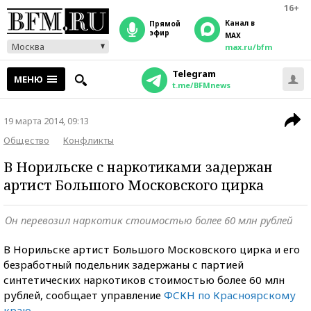
16+
Канал в
прямой
эфир
MAX
Москва
max.ru/bfm
Telegram
МЕНЮ
t.me/BFMnews
19 марта 2014, 09:13
Общество
Конфликты
В Норильске с наркотиками задержан
артист Большого Московского цирка
Он перевозил наркотик стоимостью более 60 млн рублей
В Норильске артист Большого Московского цирка и его
безработный подельник задержаны с партией
синтетических наркотиков стоимостью более 60 млн
рублей, сообщает управление
ФСКН по Красноярскому
краю
.