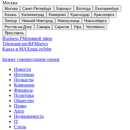
Москва
Москва
Санкт-Петербург
Барнаул
Вологда
Екатеринбург
Казань
Калининград
Кемерово
Краснодар
Красноярск
Липецк
Нижний Новгород
Новокузнецк
Новосибирск
Ростов-на-Дону
Самара
Саратов
Уфа
Челябинск
Ярославль
Business FM
прямой эфир
Telegram
t.me/BFMnews
Канал в MAX
max.ru/bfm
Бизнес говорит:
ищем героев
Новости
Интервью
Подкасты
Компании
Финансы
Политика
Общество
Право
Авто
Недвижимость
IT
Стиль