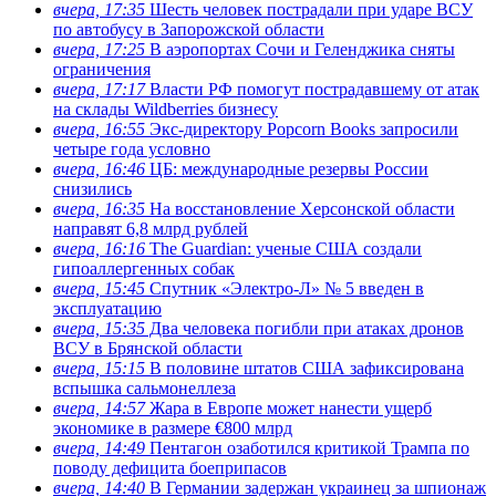
вчера, 17:35
Шесть человек пострадали при ударе ВСУ
по автобусу в Запорожской области
вчера, 17:25
В аэропортах Сочи и Геленджика сняты
ограничения
вчера, 17:17
Власти РФ помогут пострадавшему от атак
на склады Wildberries бизнесу
вчера, 16:55
Экс-директору Popcorn Books запросили
четыре года условно
вчера, 16:46
ЦБ: международные резервы России
снизились
вчера, 16:35
На восстановление Херсонской области
направят 6,8 млрд рублей
вчера, 16:16
The Guardian: ученые США создали
гипоаллергенных собак
вчера, 15:45
Спутник «Электро-Л» № 5 введен в
эксплуатацию
вчера, 15:35
Два человека погибли при атаках дронов
ВСУ в Брянской области
вчера, 15:15
В половине штатов США зафиксирована
вспышка сальмонеллеза
вчера, 14:57
Жара в Европе может нанести ущерб
экономике в размере €800 млрд
вчера, 14:49
Пентагон озаботился критикой Трампа по
поводу дефицита боеприпасов
вчера, 14:40
В Германии задержан украинец за шпионаж