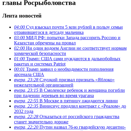
главы Росрыболовства
Лента новостей
04:00
Суд взыскал почти 5 млн рублей в пользу семьи
отравившегося в детсаду мальчика
03:00
МИД РФ: попытки Запада рассорить Россию и
Казахстан обречены на провал
02:00
Ни один водоем Англии не соответствует нормам
химической безопасности
01:00
Трамп: США сами нуждаются в дальнобойных
ракетах и системах Patriot
00:01
Трамп заявил о необходимости пополнения
арсенала США
вчера, 23:28
Слуцкий призвал признать «Яблоко»
нежелательной организацией
вчера, 23:15
В Смоленске ребенок и женщина погибли
при падении деревьев во время урагана
вчера, 22:55
В Москве в пятницу ожидаются ливни
вчера, 22:35
Винисиус продлил контракт с «Реалом» до
2032 года
вчера, 22:28
Отказаться от российского гражданства
станет значительно дороже
вчера, 22:20
Путин назвал 76-ю гвардейскую десантно-