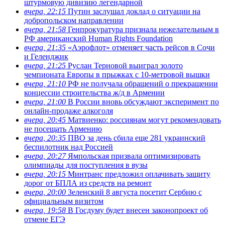
штурмовую дивизию легендарной
вчера, 22:15
Путин заслушал доклад о ситуации на
добропольском направлении
вчера, 21:58
Генпрокуратура признала нежелательным в
РФ американский Human Rights Foundation
вчера, 21:35
«Аэрофлот» отменяет часть рейсов в Сочи
и Геленджик
вчера, 21:25
Руслан Терновой выиграл золото
чемпионата Европы в прыжках с 10-метровой вышки
вчера, 21:10
РФ не получала обращений о прекращении
концессии строительства ж/д в Армении
вчера, 21:00
В России вновь обсуждают эксперимент по
онлайн-продаже алкоголя
вчера, 20:45
Матвиенко: россиянам могут рекомендовать
не посещать Армению
вчера, 20:35
ПВО за день сбила еще 281 украинский
беспилотник над Россией
вчера, 20:27
Ямпольская призвала оптимизировать
олимпиады для поступления в вузы
вчера, 20:15
Минтранс предложил оплачивать защиту
дорог от БПЛА из средств на ремонт
вчера, 20:00
Зеленский 8 августа посетит Сербию с
официальным визитом
вчера, 19:58
В Госдуму будет внесен законопроект об
отмене ЕГЭ