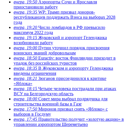
вчера, 19:50
Аэропорты Сочи и Ярославля
приостановили работу
вчера, 19:35
WP: Трамп призвал доноров-
республиканцев поддержать Вэнса на выборах 2028
года
вчера, 19:20
Число ломбардов в РФ превысило
максимум 2022 года
вчера, 19:15
Жуковский и аэропорт Геленджика
возобновили работу
вчера, 19:00
Путин уточнил порядок присвоения
воинских званий добровольцам
вчера, 18:50
Euractiv: восток Финляндии приходит в
упадок без российских туристов
вчера, 18:35
В Жуковском и аэропорту Геленджика
введены ограничения
вчера, 18:21
Зюганов присоединился к критике
«Яблока»
вчера, 18:15
Четыре человека пострадали при атаках
ВСУ на Белгородскую область
вчера, 18:00
Совет мира выбрал подрядчика для
строительства военной базы в Газе
вчера, 17:50
Миронов призвал снять «Яблоко» с
выборов в Госдуму
вчера, 17:45
Правительство получит «золотую акцию» в
управлении аэропортом Шереметьево