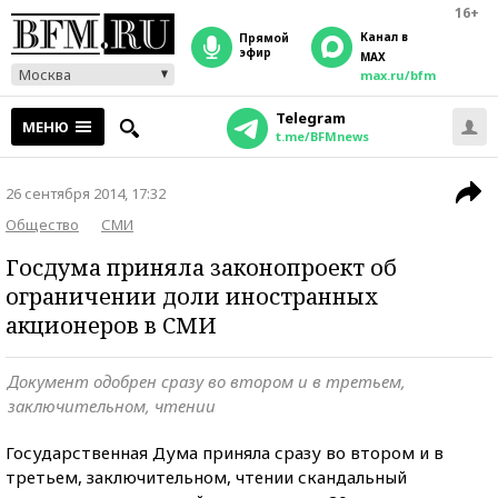
16+
Канал в
прямой
эфир
MAX
Москва
max.ru/bfm
Telegram
МЕНЮ
t.me/BFMnews
26 сентября 2014, 17:32
Общество
СМИ
Госдума приняла законопроект об
ограничении доли иностранных
акционеров в СМИ
Документ одобрен сразу во втором и в третьем,
заключительном, чтении
Государственная Дума приняла сразу во втором и в
третьем, заключительном, чтении скандальный