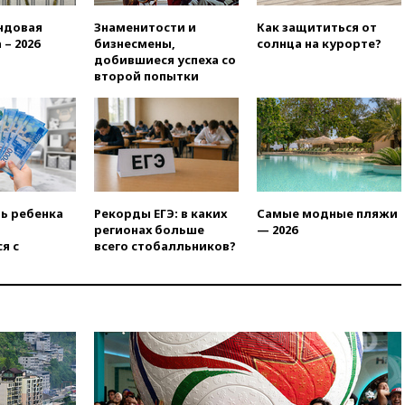
вчера, 21:25
Руслан Терновой
ндовая
Знаменитости и
Как защититься от
выиграл золото чемпионата
 – 2026
бизнесмены,
солнца на курорте?
Европы в прыжках с 10-
добившиеся успеха со
метровой вышки
второй попытки
вчера, 21:10
РФ не получала
обращений о прекращении
концессии строительства ж/д
в Армении
вчера, 21:00
В России вновь
обсуждают эксперимент по
онлайн-продаже алкоголя
ть ребенка
Рекорды ЕГЭ: в каких
Самые модные пляжи
вчера, 20:45
Матвиенко:
регионах больше
— 2026
россиянам могут
я с
всего стобалльников?
рекомендовать не посещать
Армению
вчера, 20:35
ПВО за день
сбила еще 281 украинский
беспилотник над Россией
вчера, 20:27
Ямпольская
призвала оптимизировать
олимпиады для поступления в