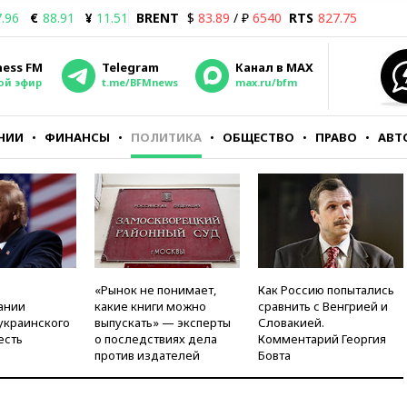
.96
€
88.91
¥
11.51
BRENT
$
83.89
/ ₽
6540
RTS
827.75
ness FM
Telegram
Канал в MAX
ой эфир
t.me/BFMnews
max.ru/bfm
НИИ
ФИНАНСЫ
ПОЛИТИКА
ОБЩЕСТВО
ПРАВО
АВТ
«Рынок не понимает,
Как Россию попытались
ании
какие книги можно
сравнить с Венгрией и
украинского
выпускать» — эксперты
Словакией.
есть
о последствиях дела
Комментарий Георгия
против издателей
Бовта