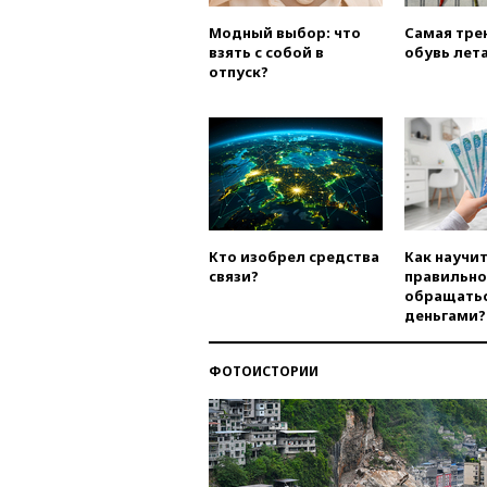
Модный выбор: что
Самая тре
взять с собой в
обувь лета
отпуск?
Кто изобрел средства
Как научи
связи?
правильно
обращатьс
деньгами?
ФОТОИСТОРИИ