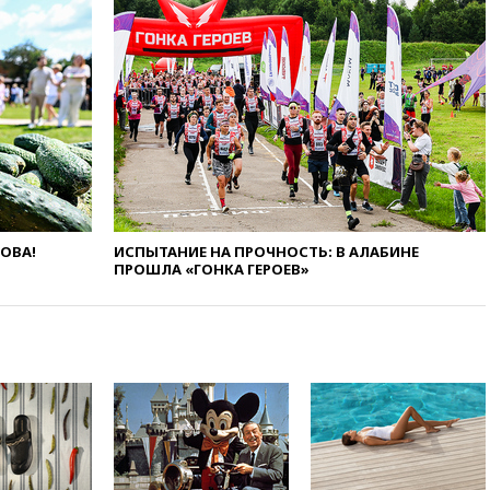
вчера, 22:35
Винисиус
продлил контракт с «Реалом»
до 2032 года
вчера, 22:28
Отказаться от
российского гражданства
станет значительно дороже
вчера, 22:20
Путин назвал 76-ю
гвардейскую десантно-
штурмовую дивизию
легендарной
ЛОВА!
ИСПЫТАНИЕ НА ПРОЧНОСТЬ: В АЛАБИНЕ
вчера, 22:15
Путин заслушал
ПРОШЛА «ГОНКА ГЕРОЕВ»
доклад о ситуации на
добропольском направлении
вчера, 21:58
Генпрокуратура
признала нежелательным в
РФ американский Human
Rights Foundation
вчера, 21:35
«Аэрофлот»
отменяет часть рейсов в Сочи
и Геленджик