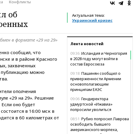
ка
Конфликты
л об
Актуальная тема:
Украинский кризис
военных
бмен в формате «29 на 29»
Лента новостей
нко сообщил, что
09:36
Исландия и Черногория
нске и в районе Красного
в 2028 году могут войти в
состав Евросоюза
ых, захваченных
 публикацию можно
09:18
Пашинян сообщил о
тва.
приверженности Армении
основополагающим
принципам ЕАЭС
ители ополчения
ле «29 на 29». Решение
09:06
Гендиректора
 Если оно будет
удмуртской «Ижавиа»
попросили уволиться
состоится в 16:00 мск в
одится в 60 километрах от
08:51
Рубио попросил Лаврова
освободить бывшего
американского морпеха,