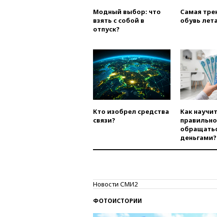
Модный выбор: что
Самая тре
взять с собой в
обувь лета
отпуск?
Кто изобрел средства
Как научи
связи?
правильно
обращатьс
деньгами?
Новости СМИ2
ФОТОИСТОРИИ