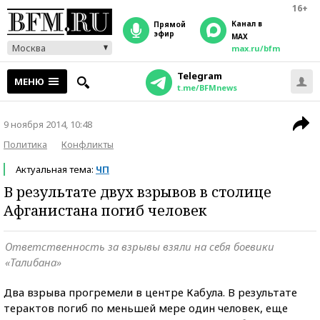
16+
Канал в
прямой
эфир
MAX
Москва
max.ru/bfm
Telegram
МЕНЮ
t.me/BFMnews
9 ноября 2014, 10:48
Политика
Конфликты
Актуальная тема:
ЧП
В результате двух взрывов в столице
Афганистана погиб человек
Ответственность за взрывы взяли на себя боевики
«Талибана»
Два взрыва прогремели в центре Кабула. В результате
терактов погиб по меньшей мере один человек, еще