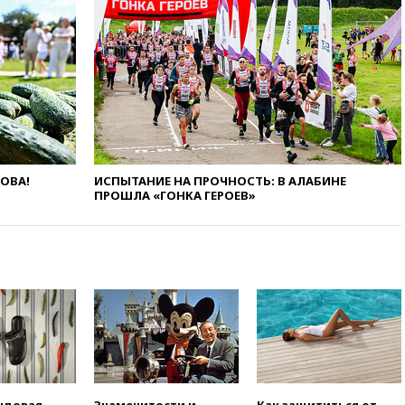
вчера, 21:25
Руслан Терновой
выиграл золото чемпионата
Европы в прыжках с 10-
метровой вышки
вчера, 21:10
РФ не получала
обращений о прекращении
концессии строительства ж/д
в Армении
вчера, 21:00
В России вновь
ЛОВА!
ИСПЫТАНИЕ НА ПРОЧНОСТЬ: В АЛАБИНЕ
обсуждают эксперимент по
ПРОШЛА «ГОНКА ГЕРОЕВ»
онлайн-продаже алкоголя
вчера, 20:45
Матвиенко:
россиянам могут
рекомендовать не посещать
Армению
вчера, 20:35
ПВО за день
сбила еще 281 украинский
беспилотник над Россией
вчера, 20:27
Ямпольская
призвала оптимизировать
олимпиады для поступления в