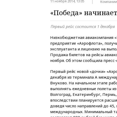
11 ноября 2014, 13:05
Компании
«Победа» начинает
Первый рейс состоится 1 декабря
Низкобюджетная авиакомпания «
предприятие «Аэрофлота», получ
эксплуатанта и лицензию на выпо
Продажа билетов на рейсы авиак
ноября. Об этом сообщила пресс-
Первый рейс новой «дочки» «Аэр
декабря из терминала А междуна
Внуково. На начальном этапе ра
выполнять ежедневные полеты из
Волгоград, Екатеринбург, Пермь
впоследствии планируется расши
доведя число направлений до 45, 
международных. Минимальный та