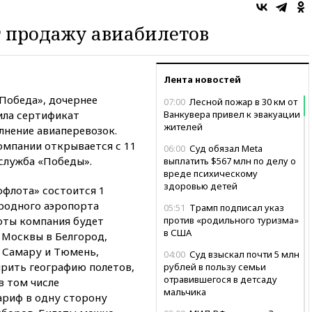
 продажу авиабилетов
Лента новостей
Победа», дочернее
07:00
Лесной пожар в 30 км от
ила сертификат
Ванкувера привел к эвакуации
жителей
лнение авиаперевозок.
омпании открывается с 11
06:00
Суд обязал Meta
служба «Победы».
выплатить $567 млн по делу о
вреде психическому
здоровью детей
офлота» состоится 1
родного аэропорта
05:51
Трамп подписал указ
боты компания будет
против «родильного туризма»
в США
 Москвы в Белгород,
, Самару и Тюмень,
04:00
Суд взыскал почти 5 млн
рить географию полетов,
рублей в пользу семьи
отравившегося в детсаду
в том числе
мальчика
риф в одну сторону