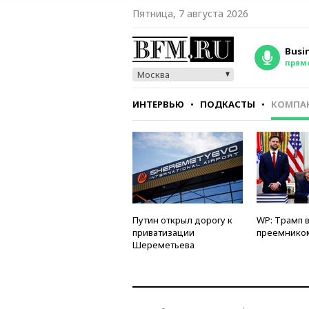
Пятница, 7 августа 2026
Busi
прям
Москва
ИНТЕРВЬЮ
ПОДКАСТЫ
КОМПА
СТИЛЬ
ТЕСТЫ
Путин открыл дорогу к
WP: Трамп 
приватизации
преемнико
Шереметьева