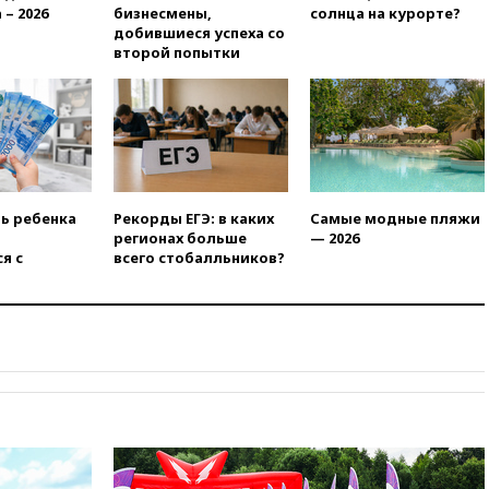
 – 2026
бизнесмены,
солнца на курорте?
вчера, 22:35
Винисиус
добившиеся успеха со
продлил контракт с «Реалом»
второй попытки
до 2032 года
вчера, 22:28
Отказаться от
российского гражданства
станет значительно дороже
вчера, 22:20
Путин назвал 76-ю
гвардейскую десантно-
штурмовую дивизию
ть ребенка
Рекорды ЕГЭ: в каких
Самые модные пляжи
легендарной
регионах больше
— 2026
я с
всего стобалльников?
вчера, 22:15
Путин заслушал
доклад о ситуации на
добропольском направлении
вчера, 21:58
Генпрокуратура
признала нежелательным в
РФ американский Human
Rights Foundation
вчера, 21:35
«Аэрофлот»
отменяет часть рейсов в Сочи
и Геленджик