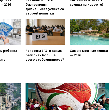
ндовая
Знаменитости и
Как защититься от
вузы
 – 2026
бизнесмены,
солнца на курорте?
добившиеся успеха со
вчера, 20:15
Минтранс
второй попытки
предложил оплачивать
защиту дорог от БПЛА из
средств на ремонт
вчера, 20:00
Зеленский 8
августа посетит Сербию с
официальным визитом
вчера, 19:58
В Госдуму будет
ть ребенка
Рекорды ЕГЭ: в каких
Самые модные пляжи
внесен законопроект об
регионах больше
— 2026
отмене ЕГЭ
я с
всего стобалльников?
вчера, 19:50
Аэропорты Сочи и
Ярославля приостановили
работу
вчера, 19:35
WP: Трамп
призвал доноров-
республиканцев поддержать
Вэнса на выборах 2028 года
вчера, 19:20
Число ломбардов
в РФ превысило максимум
2022 года