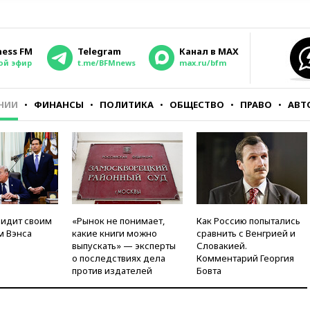
ness FM
Telegram
Канал в MAX
ой эфир
t.me/BFMnews
max.ru/bfm
НИИ
ФИНАНСЫ
ПОЛИТИКА
ОБЩЕСТВО
ПРАВО
АВТ
видит своим
«Рынок не понимает,
Как Россию попытались
м Вэнса
какие книги можно
сравнить с Венгрией и
выпускать» — эксперты
Словакией.
о последствиях дела
Комментарий Георгия
против издателей
Бовта