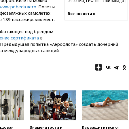
 сборов. Билеты можно
03:00
МИД РФ: попытки Запада
рассорить Россию и Казахстан
www.pobeda.aero
. Полеты
обречены на провал
офюзеляжных самолетах
Все новости »
 189 пассажирских мест.
02:00
Ни один водоем Англии
не соответствует нормам
химической безопасности
аботающее под брендом
чение сертификата
в
01:00
Трамп: США сами
. Предыдущая попытка «Аэрофлота» создать дочерний
нуждаются в дальнобойных
ракетах и системах Patriot
-за международных санкций.
00:01
Трамп заявил о
необходимости пополнения
арсенала США
вчера, 23:28
Слуцкий призвал
признать «Яблоко»
нежелательной организацией
вчера, 23:15
В Смоленске
ребенок и женщина погибли
при падении деревьев во
время урагана
вчера, 22:55
В Москве в
пятницу ожидаются ливни
ндовая
Знаменитости и
Как защититься от