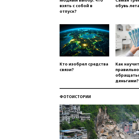
Модный выбор: что
Самая тре
взять с собой в
обувь лета
отпуск?
Кто изобрел средства
Как научи
связи?
правильно
обращатьс
деньгами?
ФОТОИСТОРИИ