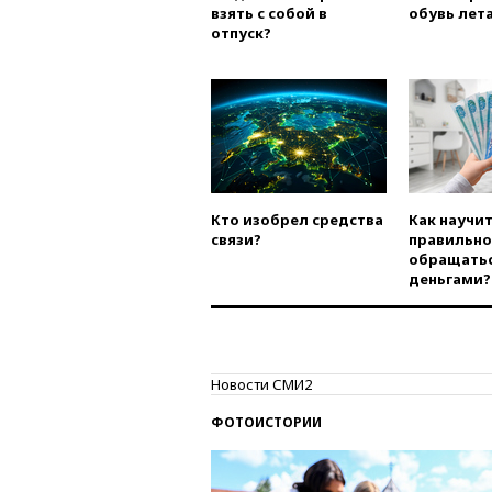
взять с собой в
обувь лета
отпуск?
Кто изобрел средства
Как научи
связи?
правильно
обращатьс
деньгами?
Новости СМИ2
ФОТОИСТОРИИ