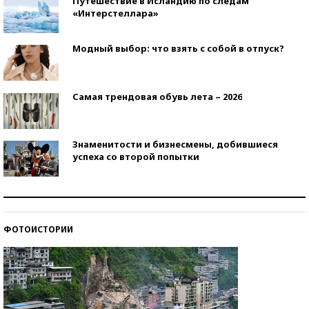
Путешествие в Исландию по следам
«Интерстеллара»
Модный выбор: что взять с собой в отпуск?
Самая трендовая обувь лета – 2026
Знаменитости и бизнесмены, добившиеся
успеха со второй попытки
Как защититься от солнца на курорте?
ФОТОИСТОРИИ
Кто изобрел средства связи?