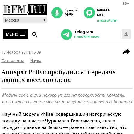
16+
Канал в
прямой
эфир
MAX
Москва
max.ru/bfm
Telegram
МЕНЮ
t.me/BFMnews
15 ноября 2014, 16:09
Технологии
Наука
Аппарат Philae пробудился: передача
данных восстановлена
Модуль сел в тени некого утеса на поверхности кометы,
из-за этого свет не мог достигнуть его солнечных батарей
Научный модуль Philae, совершивший историческую
посадку на комете Чурюмова-Герасименко, снова
передает данные на Землю ― ранее стало известно, что
аппарат перешел в спящий режим. Об этом сообщает