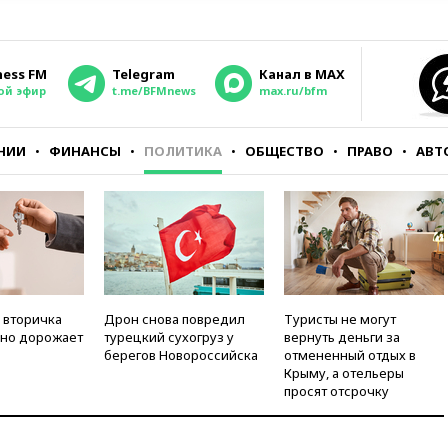
ness FM
Telegram
Канал в MAX
ой эфир
t.me/BFMnews
max.ru/bfm
НИИ
ФИНАНСЫ
ПОЛИТИКА
ОБЩЕСТВО
ПРАВО
АВТ
 вторичка
Дрон снова повредил
Туристы не могут
но дорожает
турецкий сухогруз у
вернуть деньги за
берегов Новороссийска
отмененный отдых в
Крыму, а отельеры
просят отсрочку