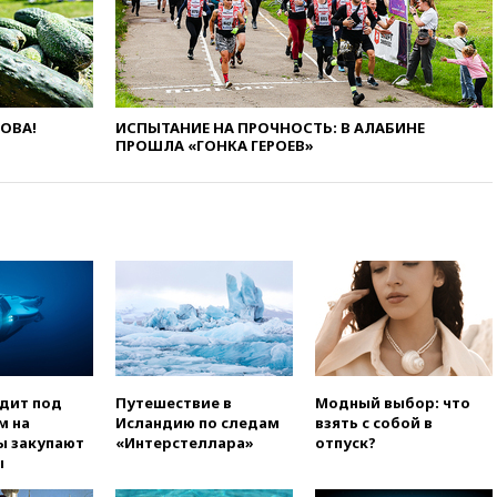
опубликовал 16 новых видео с
НЛО
вчера, 21:00
На границе
Украины с Польшей скопилось
свыше 6,5 тысячи грузовиков
ЛОВА!
ИСПЫТАНИЕ НА ПРОЧНОСТЬ: В АЛАБИНЕ
ПРОШЛА «ГОНКА ГЕРОЕВ»
вчера, 20:53
Швыдкой:
«Интервидение» точно
пройдет в 2026 году
вчера, 20:45
ПВО за день
сбила еще 75 украинских
беспилотников над Россией
вчера, 20:35
Велосипедист
погиб при атаке FPV-дрона в
Белгородской области
вчера, 20:30
Лидию Невзорову
заочно арестовали по делу о
одит под
Путешествие в
Модный выбор: что
финансировании
м на
Исландию по следам
взять с собой в
экстремизма
ы закупают
«Интерстеллара»
отпуск?
ы
вчера, 20:20
Суд США
постановил остановить