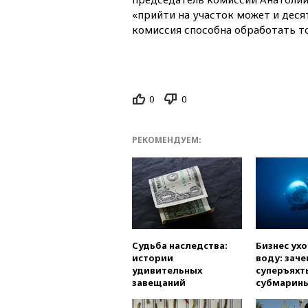
«прийти на участок может и десят
комиссия способна обработать то
0
0
РЕКОМЕНДУЕМ:
Судьба наследства:
Бизнес ух
истории
воду: заче
удивительных
суперъяхт
завещаний
субмарин