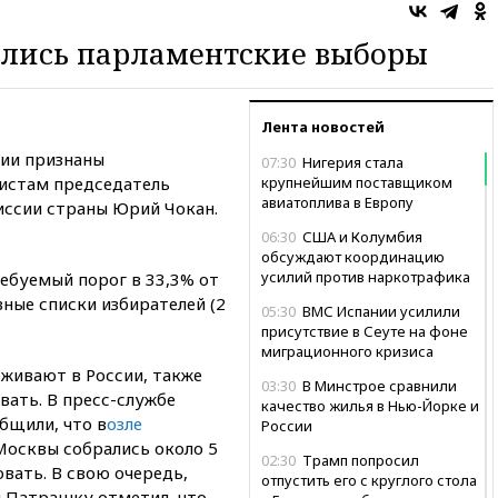
ялись парламентские выборы
Лента новостей
ии признаны
07:30
Нигерия стала
истам председатель
крупнейшим поставщиком
авиатоплива в Европу
ссии страны Юрий Чокан.
06:30
США и Колумбия
обсуждают координацию
усилий против наркотрафика
ребуемый порог в 33,3% от
ные списки избирателей (2
05:30
ВМС Испании усилили
присутствие в Сеуте на фоне
миграционного кризиса
живают в России, также
03:30
В Минстрое сравнили
вать. В пресс-службе
качество жилья в Нью-Йорке и
бщили, что в
озле
России
Москвы собрались около 5
02:30
Трамп попросил
вать. В свою очередь,
отпустить его с круглого стола
 Патрашку отметил, что