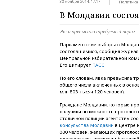
30 ноября 2014, 17:17
Политика
В Молдавии состо
Явка превысила требуемый порог
Парламентские выборы в Молдав
состоявшимися, сообщил журнал
Центральной избирательной коми
Его цитирует
ТАСС
.
По его словам, явка превысила т
общего числа включенных в основ
млн 803 тысяч 120 человек).
Граждане Молдавии, которые про
получили возможность проголосо
столичной полиции агентству соо
консульства Молдавии
в центре 
000 человек, желающих проголосо
председатель комиссии Анатолий