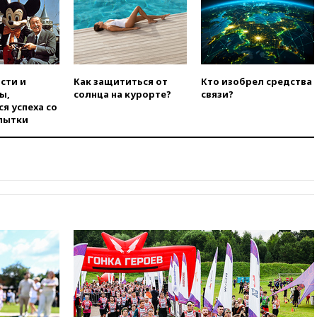
соглашение о прекращении
огня США и Ирана
вчера, 22:15
Три человека
получили ножевые ранения
при нападении в Чехии
сти и
Как защититься от
Кто изобрел средства
вчера, 22:00
Путин поручил
ы,
солнца на курорте?
связи?
выделить средства на новые
я успеха со
РЛС для Белгородской
пытки
области
вчера, 21:56
The Atlantic: Маск
отказал Украине в
использовании Starlink для
атак вглубь РФ
вчера, 21:35
После пожара на
складе в Брянске возбудили
уголовное дело
вчера, 21:26
Лидеры сборной
РФ по гимнастике получили
официальный отказ в визах от
Хорватии
вчера, 21:15
Пентагон