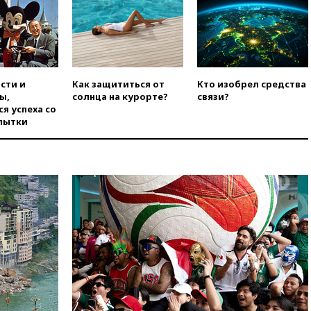
строительство бального зала в
Белом доме
вчера, 20:15
Сенат США
одобрил ужесточение
санкций против России и
Ирана
сти и
Как защититься от
Кто изобрел средства
ы,
солнца на курорте?
связи?
вчера, 20:00
СК возбудил дело
я успеха со
против журналистки Катерины
пытки
Гордеевой о фейках о ВС
России
вчера, 19:45
ISU предоставил
нейтральный статус
фигуристкам Валиевой и
Трусовой
вчера, 19:35
Зеленский
впервые совершил
официальный визит в Сербию
вчера, 19:19
Россиянка
погибла во Французских
Альпах
вчера, 19:00
Открытое