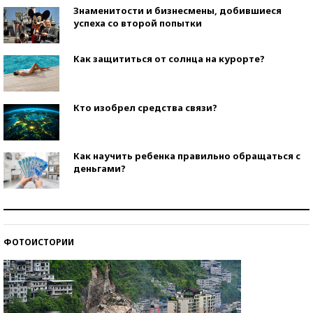
Знаменитости и бизнесмены, добившиеся
успеха со второй попытки
Как защититься от солнца на курорте?
Кто изобрел средства связи?
Как научить ребенка правильно обращаться с
деньгами?
Рекорды ЕГЭ: в каких регионах больше всего
стобалльников?
ФОТОИСТОРИИ
Самые модные пляжи — 2026