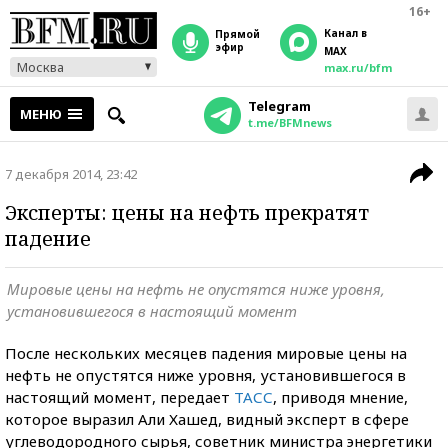
16+
Канал в
прямой
эфир
MAX
Москва
max.ru/bfm
Telegram
МЕНЮ
t.me/BFMnews
7 декабря 2014, 23:42
Эксперты: цены на нефть прекратят
падение
Мировые цены на нефть не опустятся ниже уровня,
установившегося в настоящий момент
После нескольких месяцев падения мировые цены на
нефть не опустятся ниже уровня, установившегося в
настоящий момент, передает
ТАСС
, приводя мнение,
которое выразил Али Хашед, видный эксперт в сфере
углеводородного сырья, советник министра энергетики