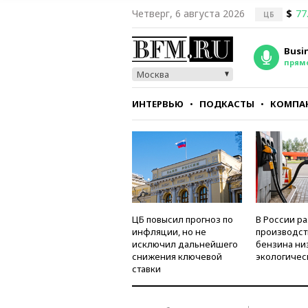
Четверг, 6 августа 2026
$
77
ЦБ
Busi
прям
Москва
ИНТЕРВЬЮ
ПОДКАСТЫ
КОМПА
СТИЛЬ
ТЕСТЫ
ЦБ повысил прогноз по
В России р
инфляции, но не
производст
исключил дальнейшего
бензина ни
снижения ключевой
экологичес
ставки