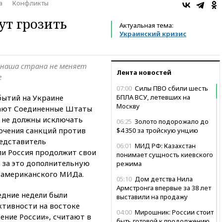
а
Конфликты
ут грозить
Актуальная тема:
Украинский кризис
 наша страна не меняет
Лента новостей
е
07:00
Силы ПВО сбили шесть
бытий на Украине
БПЛА ВСУ, летевших на
Москву
тают Соединенные Штаты
 не должны исключать
06:25
Золото подорожало до
очения санкций против
$4 350 за тройскую унцию
едставитель
06:01
МИД РФ: Казахстан
ли Россия продолжит свои
понимает сущность киевского
ь за это дополнительную
режима
 американского МИДа.
05:10
Дом детства Нила
Армстронга впервые за 38 лет
едние недели были
выставили на продажу
ктивности на востоке
04:00
Мирошник: России стоит
ение России», считают в
быть готовой к продолжению