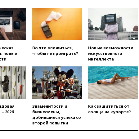
вчера, 23:00
Пост Дмитриева в
X о миграционном кризисе в
Сеуте набрал миллион
просмотров
вчера, 22:49
Минпромторг:
банкротство «Кванта» не
означает прекращения
производства телевизоров в
ческая
Во что вложиться,
Новые возможности
РФ
: новые
чтобы не проиграть?
искусственного
вчера, 22:35
Семь грузовых
сти
интеллекта
вагонов сошли с рельсов в
Оренбургской области
вчера, 22:22
Минфин: в июле
выросли нефтегазовые
доходы российского бюджета
вчера, 22:15
Аксаков: ЦБ
согласовал первый стандарт
ндовая
Знаменитости и
Как защититься от
исламского банкинга
 – 2026
бизнесмены,
солнца на курорте?
добившиеся успеха со
вчера, 21:43
Организаторы
второй попытки
«Интервидения»
подтвердили, что конкурс
пройдет в Саудовской Аравии