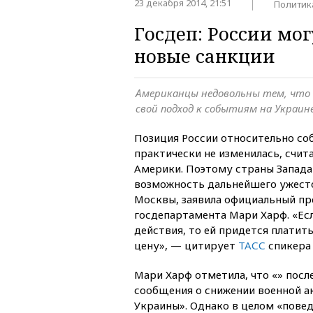
23 декабря 2014, 21:51
Политик
Госдеп: России мог
новые санкции
Американцы недовольны тем, что
свой подход к событиям на Украин
Позиция России относительно со
практически не изменилась, счи
Америки. Поэтому страны Запада
возможность дальнейшего ужест
Москвы, заявила официальный пр
госдепартамента Мари Харф. «Ес
действия, то ей придется платит
цену», — цитирует
ТАСС
спикера
Мари Харф отметила, что «» посл
сообщения о снижении военной а
Украины». Однако в целом «повед