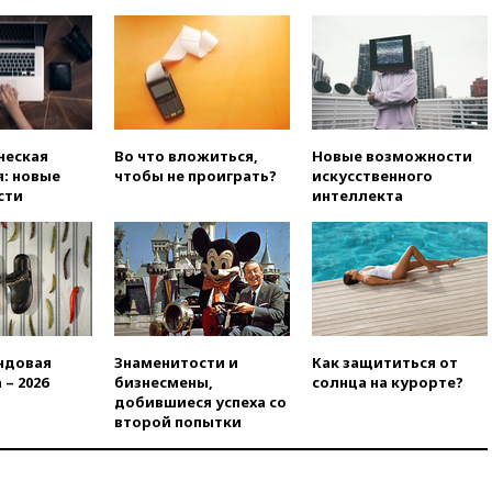
вчера, 20:15
ТАСС: жизни
главы «Уралдронзавода»
после взрыва ничего не
угрожает
вчера, 20:08
По всей Грузии
снова отключилось
электричество
ческая
Во что вложиться,
Новые возможности
: новые
чтобы не проиграть?
искусственного
вчера, 20:00
Зеленский связал
сти
интеллекта
дефицит ракет с попыткой
Запада принудить Киев к
уступкам
вчера, 19:45
Памфилова: ЦИК
примет беспрецедентные
меры безопасности во время
выборов
ндовая
Знаменитости и
Как защититься от
вчера, 19:35
Памфилова
 – 2026
бизнесмены,
солнца на курорте?
сообщила об омоложении
добившиеся успеха со
партийных списков на выборах
второй попытки
в Госдуму
вчера, 19:25
Путин
прокомментировал первый