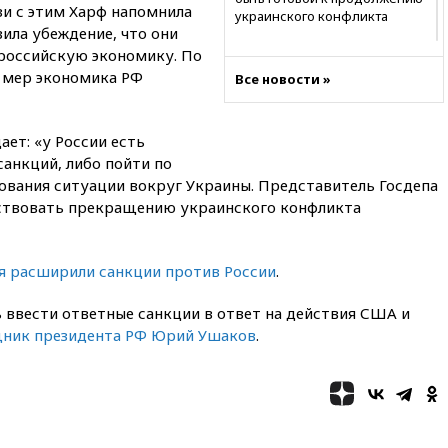
зи с этим Харф напомнила
украинского конфликта
зила убеждение, что они
03:16
Трамп заявил, что
 российскую экономику. По
предпочел бы соглашение с
х мер экономика РФ
Все новости »
Ираном
02:06
Лантратова: судьба
сотни жителей Курской
ет: «у России есть
области все еще неизвестна
санкций, либо пойти по
01:10
МИД РФ: ЕС пытается
ования ситуации вокруг Украины. Представитель Госдепа
сохранить мобилизационный
бствовать прекращению украинского конфликта
ресурс для Украины
00:05
Девочка с «маской
Бэтмена» показала лицо
я расширили санкции против России
.
после последней операции
ввести ответные санкции в ответ на действия США и
вчера, 23:35
Российского
историка Артема Кирпиченка
щник президента РФ Юрий Ушаков
.
арестовали в Израиле
вчера, 23:23
«Спартак»
разгромил «Оренбург» в
Кубке России