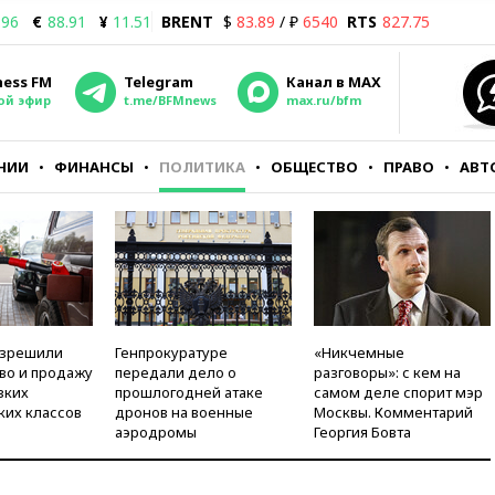
.96
€
88.91
¥
11.51
BRENT
$
83.89
/ ₽
6540
RTS
827.75
ness FM
Telegram
Канал в MAX
ой эфир
t.me/BFMnews
max.ru/bfm
НИИ
ФИНАНСЫ
ПОЛИТИКА
ОБЩЕСТВО
ПРАВО
АВТ
азрешили
Генпрокуратуре
«Никчемные
во и продажу
передали дело о
разговоры»: с кем на
зких
прошлогодней атаке
самом деле спорит мэр
ких классов
дронов на военные
Москвы. Комментарий
аэродромы
Георгия Бовта