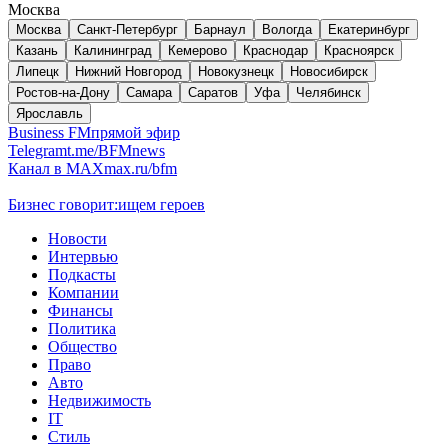
Москва
Москва
Санкт-Петербург
Барнаул
Вологда
Екатеринбург
Казань
Калининград
Кемерово
Краснодар
Красноярск
Липецк
Нижний Новгород
Новокузнецк
Новосибирск
Ростов-на-Дону
Самара
Саратов
Уфа
Челябинск
Ярославль
Business FM
прямой эфир
Telegram
t.me/BFMnews
Канал в MAX
max.ru/bfm
Бизнес говорит:
ищем героев
Новости
Интервью
Подкасты
Компании
Финансы
Политика
Общество
Право
Авто
Недвижимость
IT
Стиль