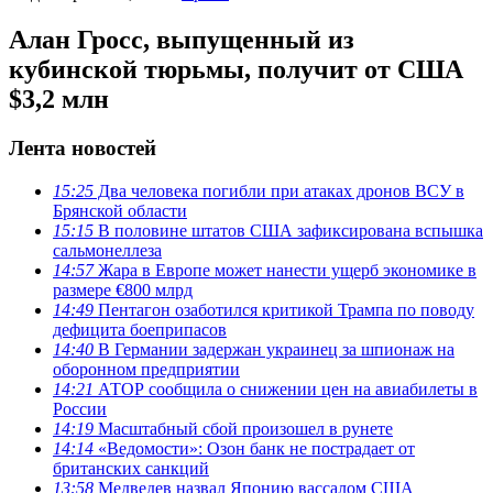
Алан Гросс, выпущенный из
кубинской тюрьмы, получит от США
$3,2 млн
Лента новостей
15:25
Два человека погибли при атаках дронов ВСУ в
Брянской области
15:15
В половине штатов США зафиксирована вспышка
сальмонеллеза
14:57
Жара в Европе может нанести ущерб экономике в
размере €800 млрд
14:49
Пентагон озаботился критикой Трампа по поводу
дефицита боеприпасов
14:40
В Германии задержан украинец за шпионаж на
оборонном предприятии
14:21
АТОР сообщила о снижении цен на авиабилеты в
России
14:19
Масштабный сбой произошел в рунете
14:14
«Ведомости»: Озон банк не пострадает от
британских санкций
13:58
Медведев назвал Японию вассалом США