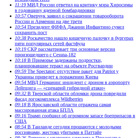
11:19
МИД России ответил на критику мэра Хиросимы
в годовщину ядерной бомбардировки
10:57
Оверчук заявил о сокращении товарооборота
России и Армении на две трети
10:54
Президент ФИФА Джанни Инфантино сумел
сохранить пост
10:38
Роскачество нашло кишечную палочку в бургерах
пяти популярных сетей фастфуда
10:19
СКР рассматривает три основные версии
произошедшего с Cessna-182
10:18
В Приморье задержаны подростки,
планировавшие теракт на объекте Росгвардии
09:59
The Spectator: отсутствие ракет для Patriot у
Украины приведет к поражению Киева
09:54
МВД Германии: инцидент с дроном в аэропорту
Лейпцига — «сценарий гибридной атаки»
09:32
В Тверской области обломки дрона повредили
фасад логокомплекса Wildberries
09:18
В Ярославской области отражена самая
массированная атака БПЛА
09:16
Трамп сообщил об огромном запасе боеприпасов в
США
08:54
В Таиланде сегодня прощаются с молодыми
россиянами, жестоко убитыми в Паттайе
08:26
Летчики с упавшего самолета в Приангарье