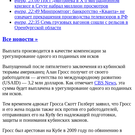
вчера, 23:00
Пост Дмитриева в X о миграционном
кризисе в Сеуте набрал миллион просмотров
вчера, 22:49
Минпромторг: банкротство «Кванта» не
означает прекращения производства телевизоров в РФ
вчера, 22:35
Семь грузовых вагонов сошли с рельсов в
Оренбургской области
Все новости »
Выплата производится в качестве компенсации за
урегулирование одного из поданных им исков
Выпущенный после пятилетнего заключения из кубинской
тюрьмы американец Алан Гросс получит от своего
работодателя — агентства по международному развитию
(USAID) — 3,2 млн долларов. Как отмечает
CBS News
, эта
сумма будет выплачена в урегулирование одного из поданных
им исков.
Тем временем адвокат Гросса Скотт Гилберт заявил, что Гросс
и его жена подали также иск против его работодателей,
отправивших его на Кубу без надлежащей подготовки,
защиты и понимания кубинских законов.
Гросс был арестован на Кубе в 2009 году по обвинению в