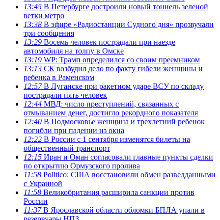
13:45
В Петербурге достроили новый тоннель зеленой
ветки метро
13:38
В эфире «Радиостанции Судного дня» прозвучали
три сообщения
13:29
Восемь человек пострадали при наезде
автомобиля на толпу в Омске
13:19
WP: Трамп определился со своим преемником
13:13
СК возбудил дело по факту гибели женщины и
ребенка в Раменском
12:57
В Луганске при ракетном ударе ВСУ по складу
пострадали пять человек
12:44
МВД: число преступлений, связанных с
отмыванием денег, достигло рекордного показателя
12:40
В Подмосковье женщина и трехлетний ребенок
погибли при падении из окна
12:22
В России с 1 сентября изменятся билеты на
общественный транспорт
12:15
Иран и Оман согласовали главные пункты сделки
по открытию Ормузского пролива
11:58
Politico: США восстановили обмен разведданными
с Украиной
11:58
Великобритания расширила санкции против
России
11:37
В Ярославской области обломки БПЛА упали в
резервуары НПЗ