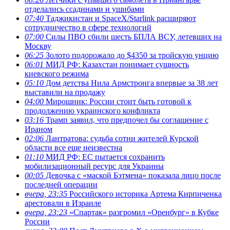
отделались ссадинами и ушибами
07:40
Таджикистан и SpaceX/Starlink расширяют
сотрудничество в сфере технологий
07:00
Силы ПВО сбили шесть БПЛА ВСУ, летевших на
Москву
06:25
Золото подорожало до $4350 за тройскую унцию
06:01
МИД РФ: Казахстан понимает сущность
киевского режима
05:10
Дом детства Нила Армстронга впервые за 38 лет
выставили на продажу
04:00
Мирошник: России стоит быть готовой к
продолжению украинского конфликта
03:16
Трамп заявил, что предпочел бы соглашение с
Ираном
02:06
Лантратова: судьба сотни жителей Курской
области все еще неизвестна
01:10
МИД РФ: ЕС пытается сохранить
мобилизационный ресурс для Украины
00:05
Девочка с «маской Бэтмена» показала лицо после
последней операции
вчера, 23:35
Российского историка Артема Кирпиченка
арестовали в Израиле
вчера, 23:23
«Спартак» разгромил «Оренбург» в Кубке
России