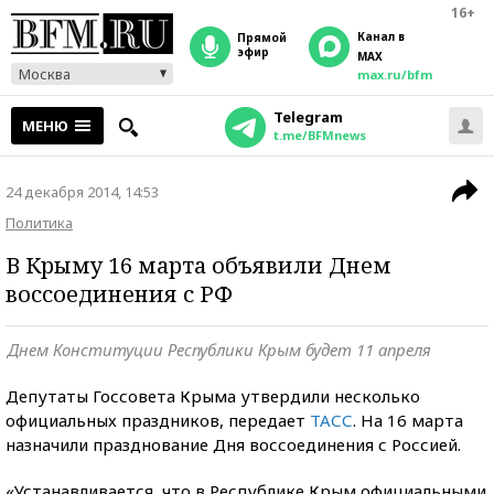
16+
Канал в
прямой
эфир
MAX
Москва
max.ru/bfm
Telegram
МЕНЮ
t.me/BFMnews
24 декабря 2014, 14:53
Политика
В Крыму 16 марта объявили Днем
воссоединения с РФ
Днем Конституции Республики Крым будет 11 апреля
Депутаты Госсовета Крыма утвердили несколько
официальных праздников, передает
ТАСС
. На 16 марта
назначили празднование Дня воссоединения с Россией.
«Устанавливается, что в Республике Крым официальными