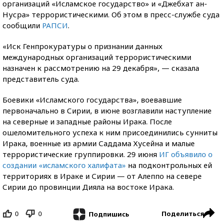
организаций «Исламское государство» и «Джебхат ан-
Нусра» террористическими. Об этом в пресс-службе суда
сообщили
РАПСИ
.
«Иск Генпрокуратуры о признании данных
международных организаций террористическими
назначен к рассмотрению на 29 декабря», — сказала
представитель суда.
Боевики «Исламского государства», воевавшие
первоначально в Сирии, в июне возглавили наступление
на северные и западные районы Ирака. После
ошеломительного успеха к ним присоединились сунниты
Ирака, военные из армии Саддама Хусейна и малые
террористические группировки. 29 июня
ИГ объявило о
создании «исламского халифата»
на подконтрольных ей
территориях в Ираке и Сирии — от Алеппо на севере
Сирии до провинции Дияла на востоке Ирака.
0
0
Поделиться
Подпишись