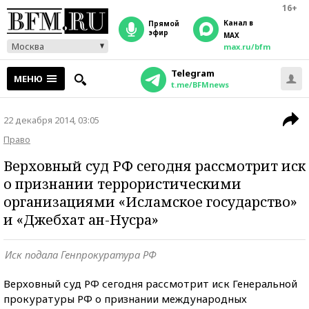
16+
Канал в
прямой
эфир
MAX
Москва
max.ru/bfm
Telegram
МЕНЮ
t.me/BFMnews
22 декабря 2014, 03:05
Право
Верховный суд РФ сегодня рассмотрит иск
о признании террористическими
организациями «Исламское государство»
и «Джебхат ан-Нусра»
Иск подала Генпрокуратура РФ
Верховный суд РФ сегодня рассмотрит иск Генеральной
прокуратуры РФ о признании международных