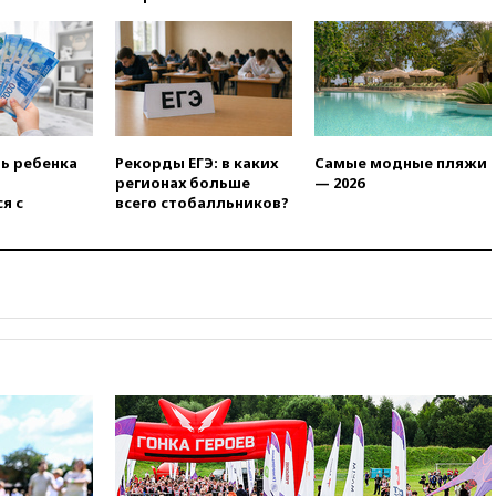
20:35
Велосипедист погиб при
атаке FPV-дрона в
Белгородской области
20:30
Лидию Невзорову
заочно арестовали по делу о
финансировании
экстремизма
ть ребенка
Рекорды ЕГЭ: в каких
Самые модные пляжи
20:20
Суд США постановил
регионах больше
— 2026
остановить строительство
я с
всего стобалльников?
бального зала в Белом доме
20:15
Сенат США одобрил
ужесточение санкций против
России и Ирана
20:00
СК возбудил дело
против журналистки Катерины
Гордеевой о фейках о ВС
России
19:45
ISU предоставил
нейтральный статус
фигуристкам Валиевой и
Трусовой