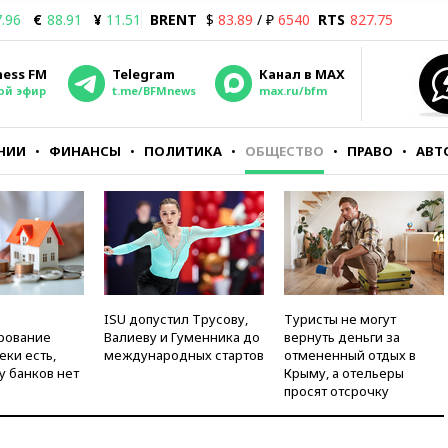
.96
€
88.91
¥
11.51
BRENT
$
83.89
/ ₽
6540
RTS
827.75
ness FM
Telegram
Канал в MAX
ой эфир
t.me/BFMnews
max.ru/bfm
НИИ
ФИНАНСЫ
ПОЛИТИКА
ОБЩЕСТВО
ПРАВО
АВТ
ISU допустил Трусову,
Туристы не могут
рование
Валиеву и Гуменника до
вернуть деньги за
еки есть,
международных стартов
отмененный отдых в
у банков нет
Крыму, а отельеры
просят отсрочку