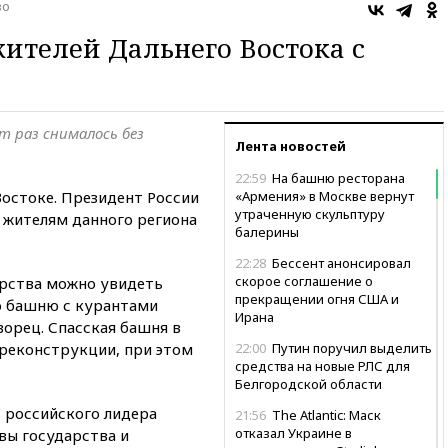
во
ителей Дальнего Востока с
т раз снималось без
Лента новостей
22:59
На башню ресторана
Востоке. Президент России
«Армения» в Москве вернут
утраченную скульптуру
 жителям данного региона
балерины
22:28
Бессент анонсировал
скорое соглашение о
дарства можно увидеть
прекращении огня США и
ю башню с курантами
Ирана
орец. Спасская башня в
реконструкции, при этом
22:00
Путин поручил выделить
средства на новые РЛС для
Белгородской области
ь российского лидера
21:56
The Atlantic: Маск
отказал Украине в
вы государства и