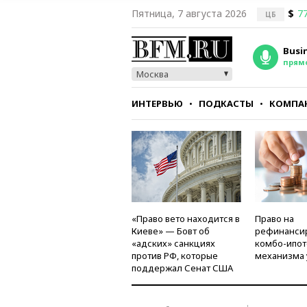
Пятница, 7 августа 2026
$
77
ЦБ
Busi
прям
Москва
ИНТЕРВЬЮ
ПОДКАСТЫ
КОМПА
СТИЛЬ
ТЕСТЫ
«Право вето находится в
Право на
Киеве» — Бовт об
рефинанси
«адских» санкциях
комбо-ипот
против РФ, которые
механизма 
поддержал Сенат США