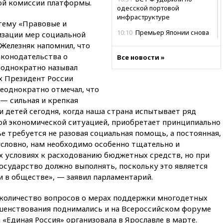
ной комиссии платформы.
одесской портовой
инфраструктуре
тему «Правовые и
10:10
Премьер Японии снова
изации мер социальной
не упомянула, чья атомная
Железняк напомнил, что
бомба разрушила Нагасаки
конодательства о
Все новости »
09:47
Два ребенка ранены в
еоднократно называл
ходе атаки БПЛА на Белгород
х Президент России
еоднократно отмечал, что
09:09
Минобороны: за ночь
сбито 153 украинских БПЛА
 — сильная и крепкая
и детей сегодня, когда наша страна испытывает ряд
08:50
Состояние здоровья
той экономической ситуацией, приобретает принципиально
Джо Байдена ухудшилось
ье требуется не разовая социальная помощь, а постоянная,
07:40
OpenAI приостановила
условно, нам необходимо особенно тщательно и
выпуск модели Astra и-за
 условиях к расходованию бюджетных средств, но при
потенциальных рисков
осударство должно выполнять, поскольку это является
06:25
У берегов Италии
и в обществе», — заявил парламентарий.
обнаружили затонувшее
судно древнеримских времен
 количество вопросов о мерах поддержки многодетных
05:10
«Одиссея» Нолана
шенствования поднимались и на Всероссийском форуме
собрала в мировом прокате
«Единая Россия» организовала в Ярославле в марте.