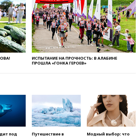
восстановлено
вчера, 09:55
Силы ПВО
перехватили за утро 85 БПЛА
над территорией РФ
вчера, 09:25
Ильский НПЗ на
Кубани загорелся после
падения обломков дрона
вчера, 08:57
Собянин
ЛОВА!
ИСПЫТАНИЕ НА ПРОЧНОСТЬ: В АЛАБИНЕ
сообщил о девяти БПЛА,
ПРОШЛА «ГОНКА ГЕРОЕВ»
сбитых на подлете к Москве
вчера, 08:42
Силы ПВО сбили
почти 400 БПЛА над
российскими регионами
вчера, 08:16
Лукашенко
призвал белорусов покупать
избы в селах
вчера, 07:30
Нигерия стала
крупнейшим поставщиком
авиатоплива в Европу
одит под
Путешествие в
Модный выбор: что
вчера, 06:30
США и Колумбия