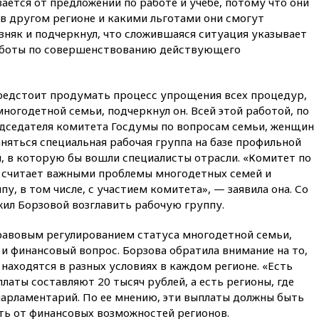
ается от предложений по работе и учебе, потому что они
вчера, 21:43
Экс-
председатель Верховного
 в другом регионе и какими льготами они смогут
суда Венгрии согласился стать
зняк и подчеркнул, что сложившаяся ситуация указывает
президентом республики
аботы по совершенствованию действующего
вчера, 20:58
Финляндия
введет экзамен для
претендентов на получение
редстоит продумать процесс упрощения всех процедур,
гражданства
многодетной семьи, подчеркнул он. Всей этой работой, по
вчера, 20:12
Минобороны
дседателя комитета Госдумы по вопросам семьи, женщин
Болгарии: упавший в стране
аняться специальная рабочая группа на базе профильной
беспилотник, скорее всего,
 в которую бы вошли специалисты отрасли. «Комитет по
был украинским
 считает важными проблемы многодетных семей и
вчера, 19:29
ОАЭ обвинили
у, в том числе, с участием комитета», — заявила она. Со
Иран в атаке на судно
жил Борзовой возглавить рабочую группу.
нефтяной компании ADNOC в
Ормузе
равовым регулированием статуса многодетной семьи,
вчера, 18:56
«Газпром»: объем
и финансовый вопрос. Борзова обратила внимание на то,
газа в европейских подземных
находятся в разных условиях в каждом регионе. «Есть
хранилищах достиг
латы составляют 20 тысяч рублей, а есть регионы, где
антирекорда
парламентарий. По ее мнению, эти выплаты должны быть
вчера, 18:25
ТАСС: Уиткофф и
ть от финансовых возможностей регионов.
Кушнер могут вскоре посетить