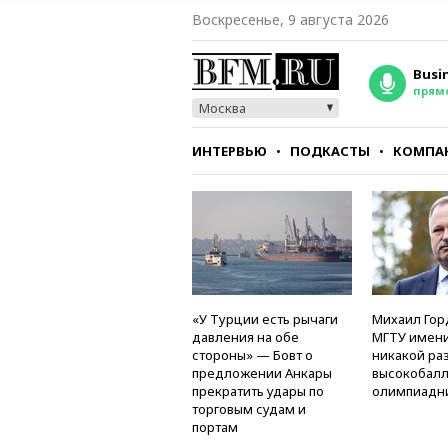
Воскресенье, 9 августа 2026
Busi
прям
Москва
ИНТЕРВЬЮ
ПОДКАСТЫ
КОМПА
СТИЛЬ
ТЕСТЫ
«У Турции есть рычаги
Михаил Гор
давления на обе
МГТУ имени
стороны» — Бовт о
никакой ра
предложении Анкары
высокобалл
прекратить удары по
олимпиадн
торговым судам и
портам