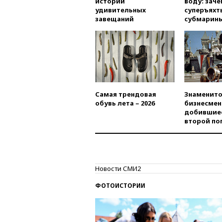
истории
воду: заче
удивительных
суперъяхт
завещаний
субмарин
Самая трендовая
Знаменито
обувь лета – 2026
бизнесмен
добившиес
второй по
Новости СМИ2
ФОТОИСТОРИИ