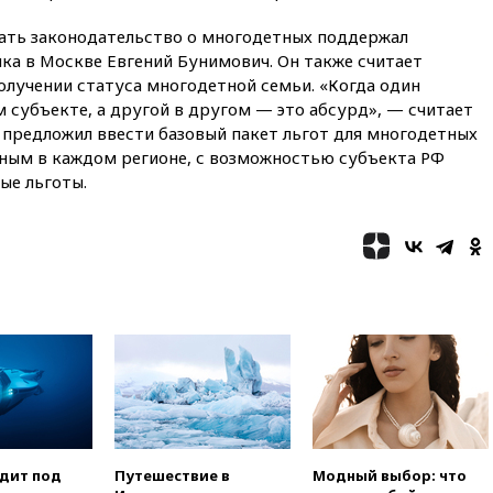
Москву и Киев
ать законодательство о многодетных поддержал
вчера, 17:43
«Тиса» выдвинула
ка в Москве Евгений Бунимович. Он также считает
экс-председателя Верховного
лучении статуса многодетной семьи. «Когда один
суда на пост президента
 субъекте, а другой в другом — это абсурд», — считает
Венгрии
 предложил ввести базовый пакет льгот для многодетных
вчера, 16:50
Politico: «Газовая
ьным в каждом регионе, с возможностью субъекта РФ
авантюра Германии ставит под
ые льготы.
угрозу европейскую зиму»
вчера, 16:16
Беспилотник
взорвался вблизи
газопровода в Болгарии
вчера, 15:25
При атаке БПЛА в
Белгородской области погиб
мирный житель
вчера, 14:54
В Аргентине умер
отец футболиста Лионеля
Месси
вчера, 14:43
Турция
ограничила судоходство в
одит под
Путешествие в
Модный выбор: что
Черном море