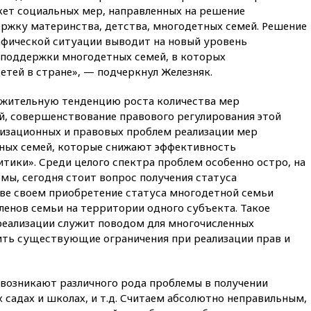
свыше $1 млрд
ет социальных мер, направленных на решение
02:22
Собянин сообщил о
ржку материнства, детства, многодетных семей. Решение
высоких темпах строительства
фической ситуации выводит на новый уровень
недвижимости в Москве
 поддержки многодетных семей, в которых
01:20
Россиянин в среднем
етей в стране», — подчеркнул Железняк.
съедает несколько арбузов за
сезон
ложительную тенденцию роста количества мер
, совершенствование правового регулирования этой
00:25
В Красноярском крае
идут поиски семьи, пропавшей
низационных и правовых проблем реализации мер
во время сплава
ных семей, которые снижают эффективность
тики». Среди целого спектра проблем особенно остро, на
вчера, 23:30
Жителя Нижнего
Тагила арестовали за реакции
мы, сегодня стоит вопрос получения статуса
в Теlegram
ве своем приобретение статуса многодетной семьи
ленов семьи на территории одного субъекта. Такое
вчера, 22:50
Российский
режиссер Кирилл Соколов
реализации служит поводом для многочисленных
снимет триллер для Netflix
ить существующие ограничения при реализации прав и
вчера, 22:20
Турция призвала
к мораторию на удары по
торговым судам в Черном
 возникают различного рода проблемы в получении
море
х садах и школах, и т.д. Считаем абсолютно неправильным,