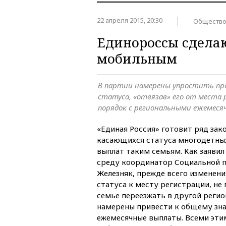
22 апреля 2015, 20:30
Обществ
Единороссы сделаю
мобильным
В партии намерены упростить про
статуса, «отвязав» его от места
порядок с региональными ежемес
«Единая Россия» готовит ряд зак
касающихся статуса многодетны
выплат таким семьям. Как заявил
среду координатор Социальной 
Железняк, прежде всего изменени
статуса к месту регистрации, н
семье переезжать в другой регио
намерены привести к общему зн
ежемесячные выплаты. Всеми эти