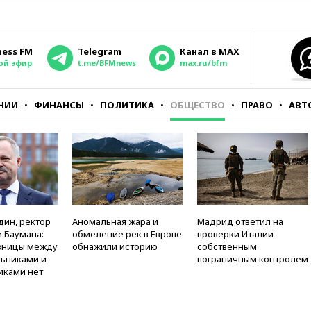
ness FM
Telegram
Канал в MAX
ой эфир
t.me/BFMnews
max.ru/bfm
НИИ
ФИНАНСЫ
ПОЛИТИКА
ОБЩЕСТВО
ПРАВО
АВТ
дин, ректор
Аномальная жара и
Мадрид ответил на
 Баумана:
обмеление рек в Европе
проверки Италии
зницы между
обнажили историю
собственным
ьниками и
пограничным контролем
иками нет