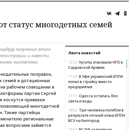
о
т статус многодетных семей
цедуру получения этого
Лента новостей
 регистрации и навести
ячными выплатами
12:12
Хуситы атаковали НПЗ в
Саудовской Аравии
онодательных поправок,
11:53
В Уфе украинский БПЛА
х семей и дотационных
попал в стройку вместо
 на рабочем совещании в
предприятия
платформы партии Сергей
11:11
Одесса осталась без
я коснутся привязки
света и воды
е позволяющей многодетной
10:53
Три человека погибли в
н. Также партийцы
результате ночной атаки БПЛА
аменателю региональные
ВСУ на Белгород
ми вопросами займется
10:31
ВС РФ ударили по