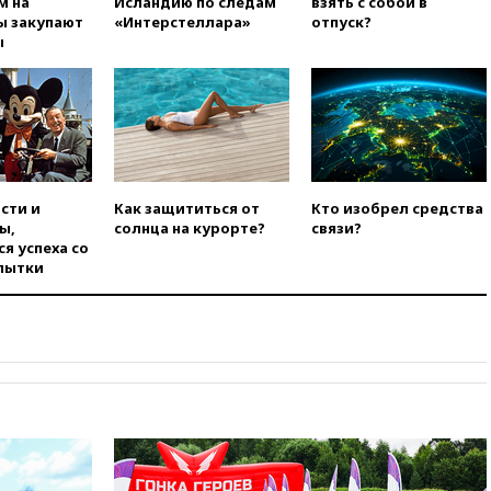
м на
Исландию по следам
взять с собой в
вчера, 14:20
Генпрокурором
ы закупают
«Интерстеллара»
отпуск?
США стал Тодд Бланш
ы
вчера, 13:37
Пляжи
Геленджика закрыты из-за
опасности БПЛА
вчера, 13:03
Испания ввела
погранконтроль для
итальянских туристов
сти и
Как защититься от
Кто изобрел средства
вчера, 12:27
Возгорание на
ы,
солнца на курорте?
связи?
Ильском НПЗ, вызванное
я успеха со
атакой БПЛА, потушили
пытки
вчера, 11:47
Суд оставил под
арестом Rolls-Royce блогера
Лерчек
вчера, 11:07
При
столкновении катера и лодки
под Самарой погибли два
человека
вчера, 10:27
Движение по
трассе «Новороссия»