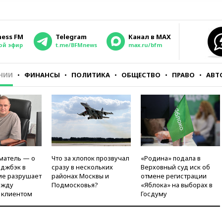
ness FM
Telegram
Канал в MAX
ой эфир
t.me/BFMnews
max.ru/bfm
НИИ
ФИНАНСЫ
ПОЛИТИКА
ОБЩЕСТВО
ПРАВО
АВТ
матель — о
Что за хлопок прозвучал
«Родина» подала в
рджбэк в
сразу в нескольких
Верховный суд иск об
ие разрушает
районах Москвы и
отмене регистрации
ежду
Подмосковья?
«Яблока» на выборах в
 клиентом
Госдуму