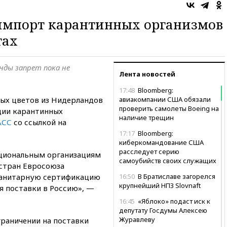
 импорт карантинных организмов
тах
нды запрет пока не
Лента новостей
17:48
Bloomberg:
ных цветов из Нидерландов
авиакомпании США обязали
проверить самолеты Boeing на
кции карантинных
наличие трещин
АСС
со ссылкой на
17:17
Bloomberg:
киберкомандование США
расследует серию
ациональным организациям
самоубийств своих служащих
 стран Евросоюза
санитарную сертификацию
16:50
В Братиславе загорелся
крупнейший НПЗ Slovnaft
я поставки в Россию», —
16:45
«Яблоко» подаст иск к
депутату Госдумы Алексею
Журавлеву
граничении на поставки