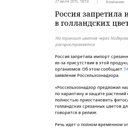
27 июля 2015, 18:59
Компании
Россия запретила
в голландских цве
На транзит цветов через Нидерла
распространяется
Россия запретила импорт срезан
из-за присутствия в этой проду
организмов. Об этом сообщает
Т
заявление Россельхознадзора.
«Россельхознадзор предложил н
по карантину и защите растений
полностью приостановить фито
голландских срезанных цветов дл
говорится в релизе.
Речь идет о полном временном о