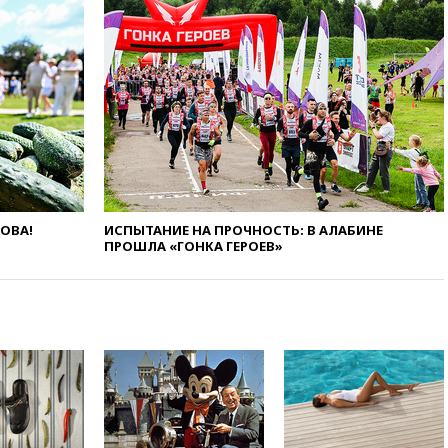
одобрили скандальный
законопроект о частной
собственности
13:36
ABC News: запасы
вооружений США достигли
крайне низкого уровня
13:16
«Родина» просит
Верховный суд снять «Яблоко»
с выборов
13:11
Путин обсудил с
ЛОВА!
ИСПЫТАНИЕ НА ПРОЧНОСТЬ: В АЛАБИНЕ
президентом ОАЭ ситуацию в
ПРОШЛА «ГОНКА ГЕРОЕВ»
Персидском заливе и на
Украине
13:09
Суд обязал москвичку
выселить из квартиры
крокодила, лису и других
животных
12:51
Россия планирует
запустить групповые
безвизовые турпоездки для
Вьетнама