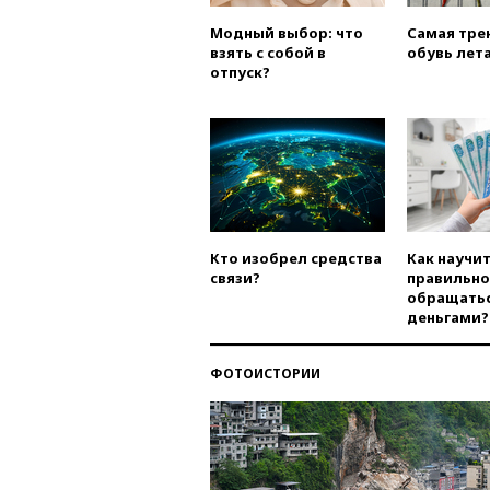
Модный выбор: что
Самая тре
взять с собой в
обувь лета
отпуск?
Кто изобрел средства
Как научи
связи?
правильно
обращатьс
деньгами?
ФОТОИСТОРИИ