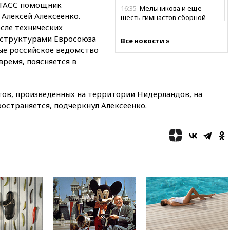
л ТАСС помощник
16:35
Мельникова и еще
Алексей Алексеенко.
шесть гимнастов сборной
осле технических
России не получили визы на
ЧЕ
 структурами Евросоюза
Все новости »
ые российское ведомство
16:16
Движение по
время, поясняется в
Крымскому мосту
перекрывали второй раз за
день
тов, произведенных на территории Нидерландов, на
16:00
Создатели пирамиды
ространяется, подчеркнул Алексеенко.
АФК «Наследие» получили от
шести до 12 лет колонии
15:45
Верховный суд 10
августа рассмотрит иск о
снятии «Яблока» с выборов
15:35
Четыре человека
пострадали при пожаре на
складе с красками в Брянске
15:15
«Аэрофлот» с 1 октября
возобновит ежедневные
рейсы в Абу-Даби