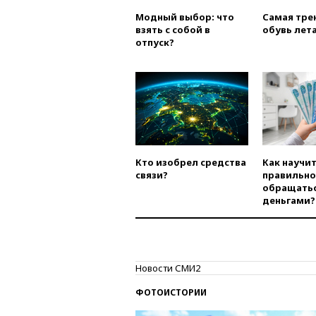
Модный выбор: что
Самая тре
взять с собой в
обувь лета
отпуск?
Кто изобрел средства
Как научи
связи?
правильно
обращатьс
деньгами?
Новости СМИ2
ФОТОИСТОРИИ