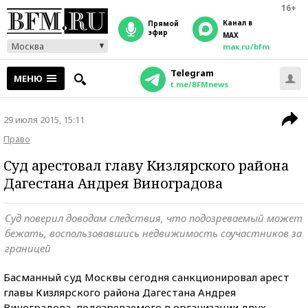
16+
Канал в
прямой
эфир
MAX
Москва
max.ru/bfm
Telegram
МЕНЮ
t.me/BFMnews
29 июля 2015, 15:11
Право
Суд арестовал главу Кизлярского района
Дагестана Андрея Виноградова
Суд поверил доводам следствия, что подозреваемый может
бежать, воспользовавшись недвижимость соучастников за
границей
Басманный суд Москвы сегодня санкционировал арест
главы Кизлярского района Дагестана Андрея
Виноградова, подозреваемого в организации двух