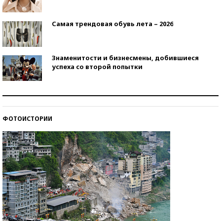
Самая трендовая обувь лета – 2026
Знаменитости и бизнесмены, добившиеся
успеха со второй попытки
Как защититься от солнца на курорте?
ФОТОИСТОРИИ
Кто изобрел средства связи?