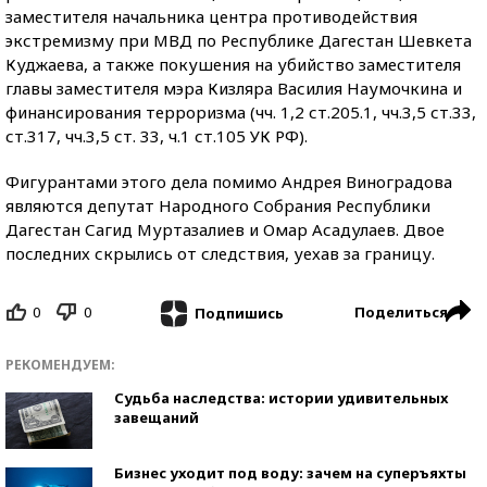
заместителя начальника центра противодействия
экстремизму при МВД по Республике Дагестан Шевкета
Куджаева, а также покушения на убийство заместителя
главы заместителя мэра Кизляра Василия Наумочкина и
финансирования терроризма (чч. 1,2 ст.205.1, чч.3,5 ст.33,
ст.317, чч.3,5 ст. 33, ч.1 ст.105 УК РФ).
Фигурантами этого дела помимо Андрея Виноградова
являются депутат Народного Собрания Республики
Дагестан Сагид Муртазалиев и Омар Асадулаев. Двое
последних скрылись от следствия, уехав за границу.
0
0
Поделиться
Подпишись
РЕКОМЕНДУЕМ:
Судьба наследства: истории удивительных
завещаний
Бизнес уходит под воду: зачем на суперъяхты