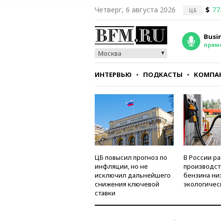
Четверг, 6 августа 2026
$
77
ЦБ
Busi
прям
Москва
ИНТЕРВЬЮ
ПОДКАСТЫ
КОМПА
СТИЛЬ
ТЕСТЫ
ЦБ повысил прогноз по
В России р
инфляции, но не
производст
исключил дальнейшего
бензина ни
снижения ключевой
экологичес
ставки