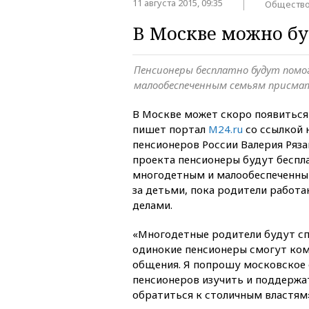
11 августа 2015, 09:35
Обществ
В Москве можно бу
Пенсионеры бесплатно будут пом
малообеспеченным семьям присма
В Москве может скоро появиться 
пишет портал
M24.ru
со ссылкой 
пенсионеров России Валерия Ряза
проекта пенсионеры будут беспл
многодетным и малообеспеченн
за детьми, пока родители работ
делами.
«Многодетные родители будут сп
одинокие пенсионеры смогут ко
общения. Я попрошу московское 
пенсионеров изучить и поддержат
обратиться к столичным властям»