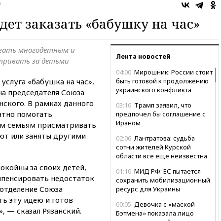
о
дет заказать «бабушку на час»
огать многодетным и
Лента новостей
тривать за детьми
04:00
Мирошник: России стоит
услуга «бабушка на час»,
быть готовой к продолжению
украинского конфликта
на председателя Союза
нского. В рамках данного
03:16
Трамп заявил, что
атно помогать
предпочел бы соглашение с
Ираном
ым семьям присматривать
ают или заняты другими
02:06
Лантратова: судьба
сотни жителей Курской
области все еще неизвестна
окойны за своих детей,
01:10
МИД РФ: ЕС пытается
мпенсировать недостаток
сохранить мобилизационный
отделение Союза
ресурс для Украины
ь эту идею и готов
00:05
Девочка с «маской
, — сказал Рязанский.
Бэтмена» показала лицо