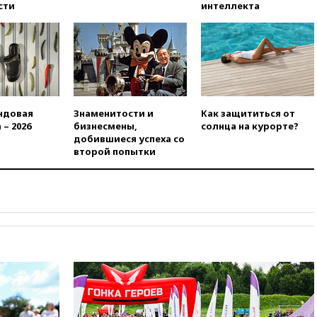
сти
интеллекта
доходы российского бюджета
вчера, 22:15
Аксаков: ЦБ
согласовал первый стандарт
исламского банкинга
вчера, 21:43
Организаторы
«Интервидения»
подтвердили, что конкурс
ндовая
Знаменитости и
Как защититься от
пройдет в Саудовской Аравии
 – 2026
бизнесмены,
солнца на курорте?
вчера, 21:35
Машков: в РФ
добившиеся успеха со
подготовили концепцию
второй попытки
развития театрального
искусства до 2035 года
вчера, 21:21
Правительство
РФ разрешило продажу
бензина старых
экологических классов
вчера, 21:15
Путин обсудил с
Машковым 150-летие Союза
театральных деятелей
вчера, 20:47
Newsweek:
«взрывная» диарея охватила