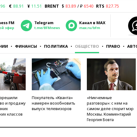
.96
€
88.91
¥
11.51
BRENT
$
83.89
/ ₽
6540
RTS
827.75
ness FM
Telegram
Канал в MAX
ой эфир
t.me/BFMnews
max.ru/bfm
НИИ
ФИНАНСЫ
ПОЛИТИКА
ОБЩЕСТВО
ПРАВО
АВТ
азрешили
Покупатель «Кванта»
«Никчемные
во и продажу
намерен возобновить
разговоры»: с кем на
зких
выпуск телевизоров
самом деле спорит мэр
ких классов
Москвы. Комментарий
Георгия Бовта