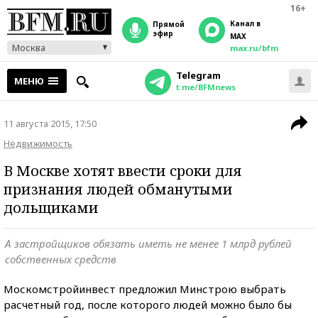
16+
Канал в
прямой
эфир
MAX
Москва
max.ru/bfm
Telegram
МЕНЮ
t.me/BFMnews
11 августа 2015, 17:50
Недвижимость
В Москве хотят ввести сроки для
признания людей обманутыми
дольщиками
А застройщиков обязать иметь не менее 1 млрд рублей
собственных средств
Москомстройинвест предложил Минстрою выбрать
расчетный год, после которого людей можно было бы