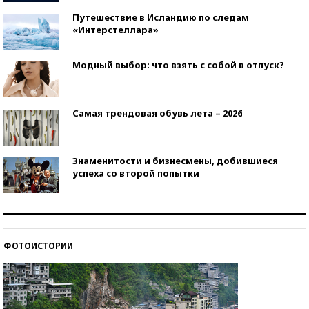
Путешествие в Исландию по следам
«Интерстеллара»
Модный выбор: что взять с собой в отпуск?
Самая трендовая обувь лета – 2026
Знаменитости и бизнесмены, добившиеся
успеха со второй попытки
Как защититься от солнца на курорте?
ФОТОИСТОРИИ
Кто изобрел средства связи?