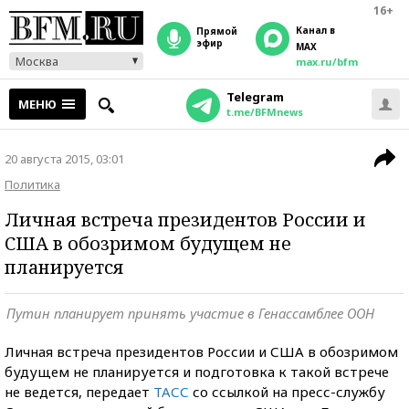
16+
Канал в
прямой
эфир
MAX
Москва
max.ru/bfm
Telegram
МЕНЮ
t.me/BFMnews
20 августа 2015, 03:01
Политика
Личная встреча президентов России и
США в обозримом будущем не
планируется
Путин планирует принять участие в Генассамблее ООН
Личная встреча президентов России и США в обозримом
будущем не планируется и подготовка к такой встрече
не ведется, передает
ТАСС
со ссылкой на пресс-службу